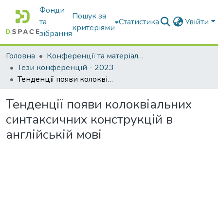
Фонди
Пошук за
та
Статистика
Увійти
критеріями
зібрання
Головна
Конференції та матеріали конференцій
Тези конференцій - 2023
Тенденції появи колоквіальних синтаксичних конструкцій в англійській мові
Тенденції появи колоквіальних
синтаксичних конструкцій в
англійській мові