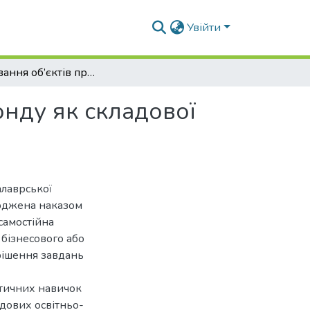
Увійти
Формування об’єктів природно-заповідного фонду як складової екомережі України
нду як складової
алаврської
ерджена наказом
самостійна
 бізнесового або
рішення завдань
ктичних навичок
адових освітньо-