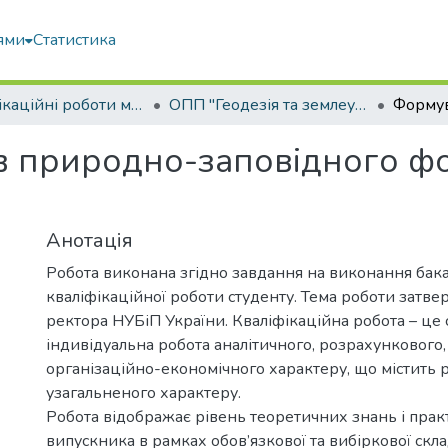
ями
Статистика
Кваліфікаційні роботи магістрів
ОПП "Геодезія та землеустрій"
в природно-заповідного фо
Анотація
Робота виконана згідно завдання на виконання бак
кваліфікаційної роботи студенту. Тема роботи затв
ректора НУБіП України. Кваліфікаційна робота – це 
індивідуальна робота аналітичного, розрахункового,
організаційно-економічного характеру, що містить 
узагальненого характеру.
Робота відображає рівень теоретичних знань і пра
випускника в рамках обов’язкової та вибіркової скл