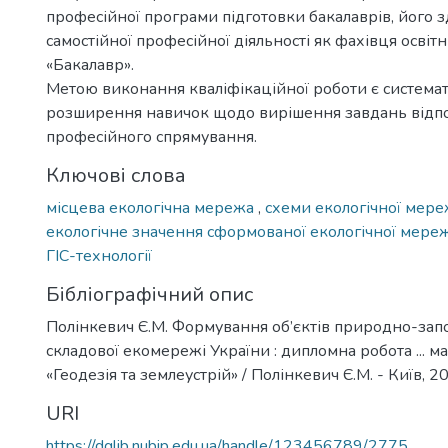
професійної програми підготовки бакалаврів, його з
самостійної професійної діяльності як фахівця освіт
«Бакалавр».
Метою виконання кваліфікаційної роботи є системат
розширення навичок щодо вирішення завдань відп
професійного спрямування.
Ключові слова
місцева екологічна мережа
,
схеми екологічної мер
екологічне значення сформованої екологічної мере
ГІС-технології
Бібліографічний опис
Полінкевич Є.М. Формування об’єктів природно-зап
складової екомережі України : дипломна робота ... ма
«Геодезія та землеустрій» / Полінкевич Є.М. - Київ, 20
URI
https://dglib.nubip.edu.ua/handle/123456789/2775