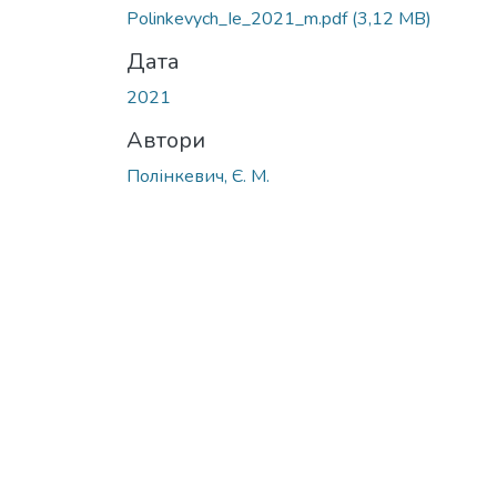
Polinkevych_Ie_2021_m.pdf
(3,12 MB)
Дата
2021
Автори
Полінкевич, Є. М.