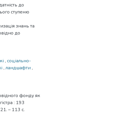
датність до
нього ступеню
изація знань та
овідно до
ежі
,
соціально-
жі
,
ландшафти
,
овідного фонду як
гістра : 193
21. – 113 с.