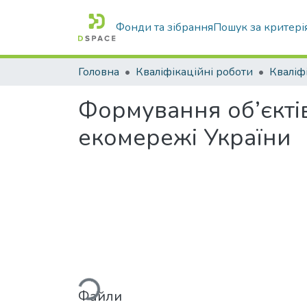
Фонди та зібрання
Пошук за критері
Головна
Кваліфікаційні роботи
Формування об’єкті
екомережі України
Вантажиться...
Файли