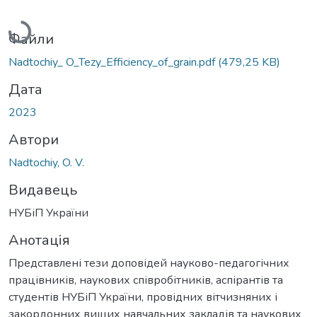
Вантажиться...
Файли
Nadtochiy_ O_Tezy_Efficiency_of_grain.pdf
(479,25 KB)
Дата
2023
Автори
Nadtochiy, O. V.
Видавець
НУБіП України
Анотація
Представлені тези доповідей науково-педагогічних
працівників, наукових співробітників, аспірантів та
студентів НУБіП України, провідних вітчизняних і
закордонних вищих навчальних закладів та наукових