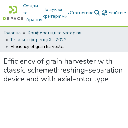
Фонди
Пошук за
та
Статистика
Увійти
критеріями
зібрання
Головна
Конференції та матеріали конференцій
Тези конференцій - 2023
Efficiency of grain harvester with classic schemethreshing-separation device and with axial-rotor type
Efficiency of grain harvester with
classic schemethreshing-separation
device and with axial-rotor type