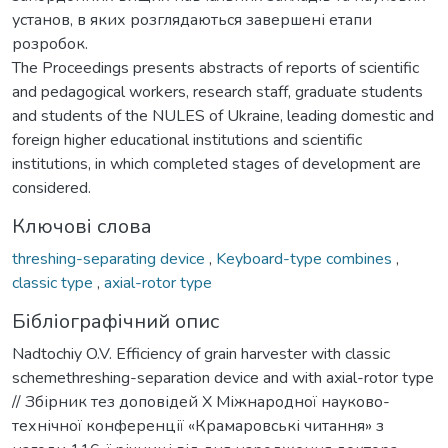
установ, в яких розглядаються завершені етапи
розробок.
The Proceedings presents abstracts of reports of scientific
and pedagogical workers, research staff, graduate students
and students of the NULES of Ukraine, leading domestic and
foreign higher educational institutions and scientific
institutions, in which completed stages of development are
considered.
Ключові слова
threshing-separating device
,
Keyboard-type combines
,
classic type
,
axial-rotor type
Бібліографічний опис
Nadtochiy O.V. Efficiency of grain harvester with classic
schemethreshing-separation device and with axial-rotor type
// Збірник тез доповідей Х Міжнародної науково-
технічної конференції «Крамаровські читання» з