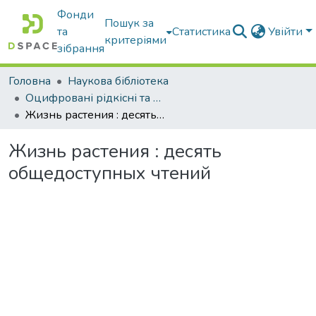
Фонди
Пошук за
та
Статистика
Увійти
критеріями
зібрання
Головна
Наукова бібліотека
Оцифровані рідкісні та цінні видання з фонду наукової бібліотеки
Жизнь растения : десять общедоступных чтений
Жизнь растения : десять
общедоступных чтений
Вантажиться...