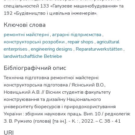
спеціальностей 133 «Галузеве машинобудування» та
192 «Будівництво і цивільна інженерія».
Ключові слова
ремонтні майстерні
,
аграрні підприємства
,
конструкторські розробки
,
repair shops
,
agricultural
enterprises
,
engineering designs
,
Reparaturwerkstätten
,
landwirtschaftliche Betriebe
Бібліографічний опис
Технічна підготовка ремонтної майстерні:
конструкторська підготовка / Ясінський В.О.,
Новицький A.B. // Вісник студентів факультету
конструювання та дизайну Національного
університету біоресурсів і природокористування
України : збірник наукових праць. Вип. 10 / редколегія:
З. В. Ружило (голова) [та ін.]. - К. : , 2022. – С. 38 - 41
URI