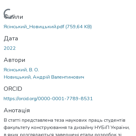
Вантажиться...
Файли
Ясінський_Новицький.pdf
(759,64 KB)
Дата
2022
Автори
Ясінський, В. О.
Новицький, Андрій Валентинович
ORCID
https://orcid.org/0000-0001-7789-8531
Анотація
В статті представлена теза наукових праць студентів
факультету конструювання та дизайну НУБіП України,
в яких розглядаються завершені етапи розробок зі