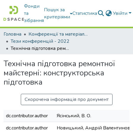
Фонди
Пошук за
та
Статистика
Увійти
критеріями
зібрання
Головна
Конференції та матеріали конференцій
Тези конференцій - 2022
Технічна підготовка ремонтної майстерні: конструкторська підготовка
Технічна підготовка ремонтної
майстерні: конструкторська
підготовка
Скорочена інформація про документ
dc.contributor.author
Ясінський, В. О.
dc.contributor.author
Новицький, Андрій Валентинови