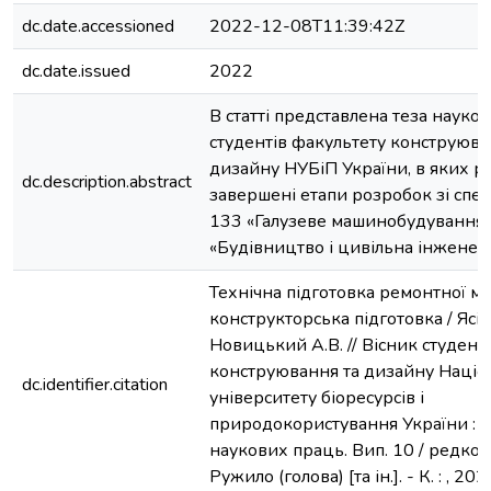
dc.date.accessioned
2022-12-08T11:39:42Z
dc.date.issued
2022
В статті представлена теза науко
студентів факультету конструюва
дизайну НУБіП України, в яких р
dc.description.abstract
завершені етапи розробок зі спе
133 «Галузеве машинобудування»
«Будівництво і цивільна інженері
Технічна підготовка ремонтної ма
конструкторська підготовка / Ясін
Новицький A.B. // Вісник студент
конструювання та дизайну Націо
dc.identifier.citation
університету біоресурсів і
природокористування України : 
наукових праць. Вип. 10 / редколег
Ружило (голова) [та ін.]. - К. : , 202