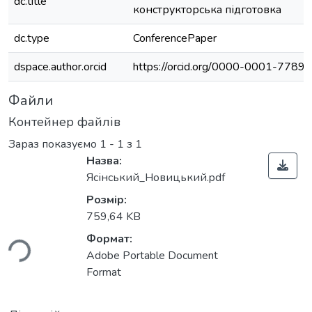
dc.title
конструкторська підготовка
dc.type
ConferencePaper
dspace.author.orcid
https://orcid.org/0000-0001-7789
Файли
Контейнер файлів
Зараз показуємо
1 - 1 з 1
Назва:
Ясінський_Новицький.pdf
Розмір:
759,64 KB
ься...
Формат:
Adobe Portable Document
Format