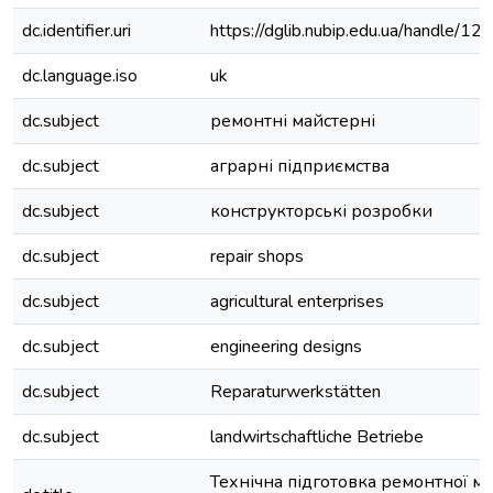
dc.identifier.uri
https://dglib.nubip.edu.ua/handle/
dc.language.iso
uk
dc.subject
ремонтні майстерні
dc.subject
аграрні підприємства
dc.subject
конструкторські розробки
dc.subject
repair shops
dc.subject
agricultural enterprises
dc.subject
engineering designs
dc.subject
Reparaturwerkstätten
dc.subject
landwirtschaftliche Betriebe
Технічна підготовка ремонтної ма