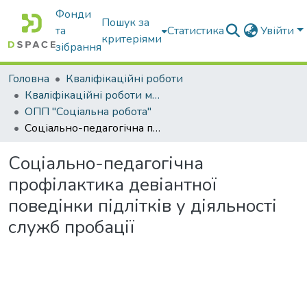
Фонди
Пошук за
та
Статистика
Увійти
критеріями
зібрання
Головна
Кваліфікаційні роботи
Кваліфікаційні роботи магістрів
ОПП "Соціальна робота"
Соціально-педагогічна профілактика девіантної поведінки підлітків у діяльності служб пробації
Соціально-педагогічна
профілактика девіантної
поведінки підлітків у діяльності
служб пробації