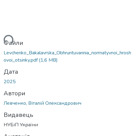
ься...
Файли
Levchenko_Bakalavrska_Obhruntuvannia_normatyvnoi_hrosh
ovoi_otsinky.pdf
(1,6 MB)
Дата
2025
Автори
Левченко, Віталій Олександрович
Видавець
НУБіП України