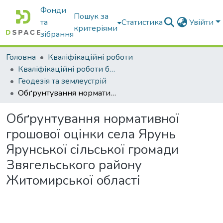
Фонди
Пошук за
та
Статистика
Увійти
критеріями
зібрання
Головна
Кваліфікаційні роботи
Кваліфікаційні роботи бакалаврів
Геодезія та землеустрій
Обґрунтування нормативної грошової оцінки села Ярунь Ярунської сільської громади Звягельського району Житомирської області
Обґрунтування нормативної
грошової оцінки села Ярунь
Ярунської сільської громади
Звягельського району
Житомирської області