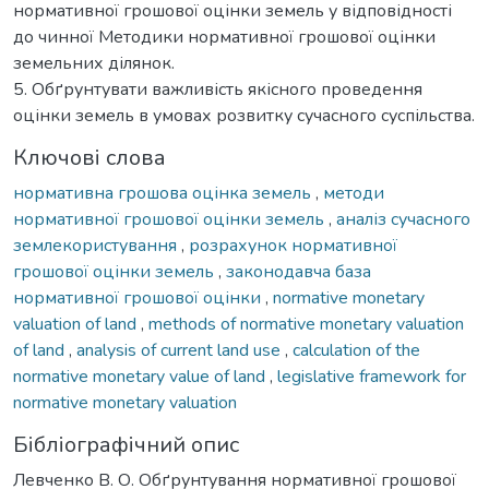
нормативної грошової оцінки земель у відповідності
до чинної Методики нормативної грошової оцінки
земельних ділянок.
5. Обґрунтувати важливість якісного проведення
оцінки земель в умовах розвитку сучасного суспільства.
Ключові слова
нормативна грошова оцінка земель
,
методи
нормативної грошової оцінки земель
,
аналіз сучасного
землекористування
,
розрахунок нормативної
грошової оцінки земель
,
законодавча база
нормативної грошової оцінки
,
normative monetary
valuation of land
,
methods of normative monetary valuation
of land
,
analysis of current land use
,
calculation of the
normative monetary value of land
,
legislative framework for
normative monetary valuation
Бібліографічний опис
Левченко В. О. Обґрунтування нормативної грошової