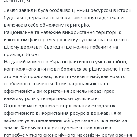
Анотація
Земля завжди була особливо цінним ресурсом в історії
будь-якої держави, оскільки саме поняття держави
включає в себе обмежену територію.
Раціональне та належне використання території є
ключовим фактором у розвитку суспільства, нації чи в
цілому держави. Сьогодні це можна побачити на
прикладі Японії.
На даний момент в Україні фактично в умовах війни,
коли кожного дня люди боряться за рідну землю і тих,
хто на ній проживає, поняття «землі» набуває нового,
особливого значення. Тому раціональність та
ефективність використання земель наразі грає
важливу роль у теперішньому суспільстві.
Оцінка землі є однією з вирішальних складових
ефективного використання ресурсів держави, яка
забезпечує встановлення обґрунтованих платежів за
землю. Формування ринку земельних ділянок
потребує чіткого економічного механізму регулювання