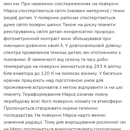
млн км. При наземних спостереженнях на поверхні
Марса спостерігаються світлі (названі материки) і темні
(моря) деталі. У полярних районах спостерігаються
дуже світлі полярні шапки. Також на диску планети
реєструвались світлі деталі конденсатної природи,
фотометричний контраст яких збільшувався при
зменшені довжини хвилі λ. У довгохвильовій ділянці
спектра проявлялися темніші деталі, які ототожнили з
пиловими. В залежності від сезону та часу доби
температура на поверхні змінюється від 293 К влітку
біля екватора до 120 К на полюсах взимку. У багатьох
країнах працюють над підготовкою умов для
проживання астронавтів з метою відправити їх на цю
планету. Тераформування Марса означає повну
перебудову всієї його поверхні, клімату та атмосфери.
Пропонується створювати окремі тепличні
господарства. На поверхні Марса надто великі
значення радіації. Тому для вирощування рослинної їжі
на Марсі пропонується використовувати гідропонічні