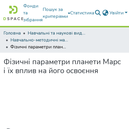
Фонди
Пошук за
та
Статистика
Увійти
критеріями
зібрання
Головна
Навчальні та наукові видання
Навчально-методичні матеріали
Фізичні параметри планети Марс і їх вплив на його освоєння
Фізичні параметри планети Марс
і їх вплив на його освоєння
Вантажиться...