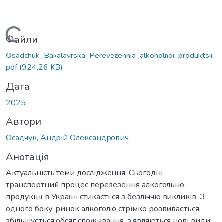
ажиться...
Файли
Osadchuk_Bakalavrska_Perevezennia_alkoholnoi_produktsii.
pdf
(924,26 KB)
Дата
2025
Автори
Осадчук, Андрій Олександрович
Анотація
Актуальність теми дослідження. Сьогодні
транспортний процес перевезення алкогольної
продукції в Україні стикається з безліччю викликів. З
одного боку, ринок алкоголю стрімко розвивається,
збільшується обсяг споживання, з’являються нові види