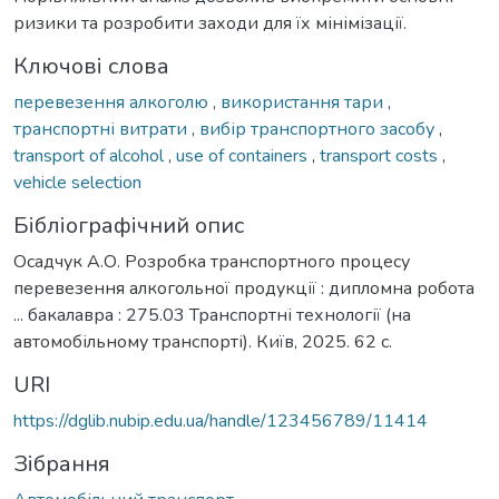
ризики та розробити заходи для їх мінімізації.
Ключові слова
перевезення алкоголю
,
використання тари
,
транспортні витрати
,
вибір транспортного засобу
,
transport of alcohol
,
use of containers
,
transport costs
,
vehicle selection
Бібліографічний опис
Осадчук А.О. Розробка транспортного процесу
перевезення алкогольної продукції : дипломна робота
... бакалавра : 275.03 Транспортні технології (на
автомобільному транспорті). Київ, 2025. 62 с.
URI
https://dglib.nubip.edu.ua/handle/123456789/11414
Зібрання