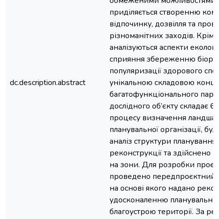
обмеженими можливостями. 
приділяється створенню ком
відпочинку, дозвілля та про
різноманітних заходів. Крім т
аналізуються аспекти екологіч
сприяння збереженню біоріз
популяризації здорового спос
dc.description.abstract
унікальною складовою конце
багатофункціонального парк
дослідного об’єкту складає 6,
процесу визначення ландша
планувальної організації, бу
аналіз структури планування о
реконструкції та здійснено р
на зони. Для розробки проє
проведено передпроєктний ан
на основі якого надано реко
удосконаленню планувальних
благоустрою території. За ре