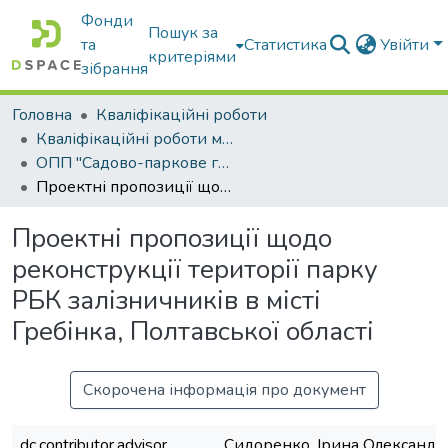
Фонди
Пошук за
та
Статистика
Увійти
критеріями
зібрання
Головна
Кваліфікаційні роботи
Кваліфікаційні роботи магістрів
ОПП "Садово-паркове господарство"
Проектні пропозиції щодо реконструкції території парку РБК залізничників в місті Гребінка, Полтавської області
Проектні пропозиції щодо
реконструкції території парку
РБК залізничників в місті
Гребінка, Полтавської області
Скорочена інформація про документ
dc.contributor.advisor
Сидоренко, Ірина Олександр