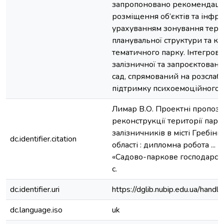
запропоновано рекомендаці
розміщення об’єктів та інфра
урахуванням зонування терит
планувальної структури та ко
тематичного парку. Інтегров
залізничної та запроєктован
сад, спрямований на розслаб
підтримку психоемоційного ст
Лимар В.О. Проектні пропози
реконструкції території пар
залізничників в місті Гребінк
dc.identifier.citation
області : дипломна робота ... м
«Садово-паркове господарство
с.
dc.identifier.uri
https://dglib.nubip.edu.ua/ha
dc.language.iso
uk