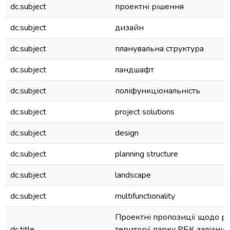
dc.subject
проектні рішення
dc.subject
дизайн
dc.subject
планувальна структура
dc.subject
ландшафт
dc.subject
поліфункціональність
dc.subject
project solutions
dc.subject
design
dc.subject
planning structure
dc.subject
landscape
dc.subject
multifunctionality
Проектні пропозиції щодо ре
dc.title
території парку РБК залізничн