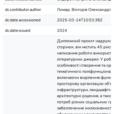
dc.contributor.author
Лимар, Вікторія Олександрів
dc.date.accessioned
2025-03-14T10:53:38Z
dc.date.issued
2024
Дипломний проєкт надруков
сторінок, він містить 45 рисун
написання роботи використа
літературних джерел. У робо
особливості створення та орга
тематичного поліфункціональ
включаючи виділення функці
просторову організацію об’єк
інфраструктури, ландшафтни
архітектурні рішення, а тако
потреб різних соціальних гру
забезпечення інклюзивності 