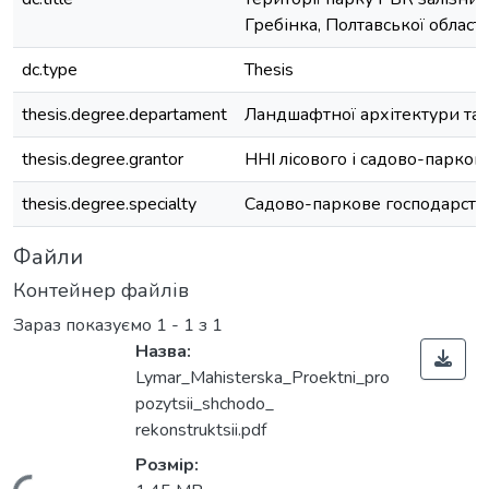
Гребінка, Полтавської області
dc.type
Thesis
thesis.degree.departament
Ландшафтної архітектури та
thesis.degree.grantor
ННІ лісового і садово-парков
thesis.degree.specialty
Садово-паркове господарств
Файли
Контейнер файлів
Зараз показуємо
1 - 1 з 1
Назва:
Lymar_Mahisterska_Proektni_pro
pozytsii_shchodo_
rekonstruktsii.pdf
Розмір: