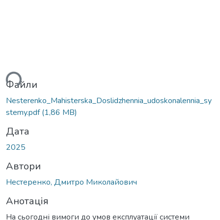
ься...
Файли
Nesterenko_Mahisterska_Doslidzhennia_udoskonalennia_sy
stemy.pdf
(1,86 MB)
Дата
2025
Автори
Нестеренко, Дмитро Миколайович
Анотація
На сьогодні вимоги до умов експлуатації системи