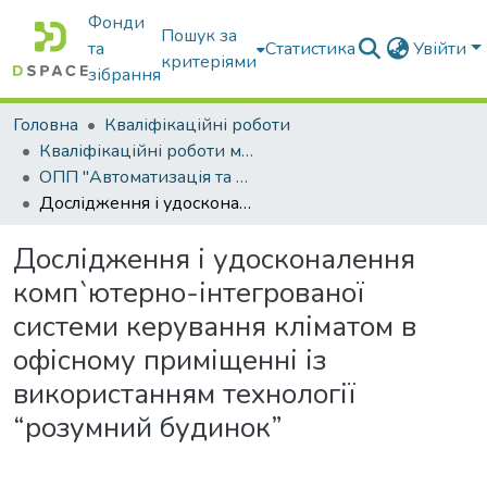
Фонди
Пошук за
та
Статистика
Увійти
критеріями
зібрання
Головна
Кваліфікаційні роботи
Кваліфікаційні роботи магістрів
ОПП "Автоматизація та комп’ютерно-інтегровані технології"
Дослідження і удосконалення комп`ютерно-інтегрованої системи керування кліматом в офісному приміщенні із використанням технології “розумний будинок”
Дослідження і удосконалення
комп`ютерно-інтегрованої
системи керування кліматом в
офісному приміщенні із
використанням технології
“розумний будинок”