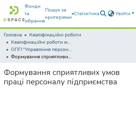
Фонди
Пошук за
та
Статистика
Увійти
критеріями
зібрання
Головна
Кваліфікаційні роботи
Кваліфікаційні роботи магістрів
ОПП "Управління персоналом"
Формування сприятливих умов праці персоналу підприємства
Формування сприятливих умов
праці персоналу підприємства