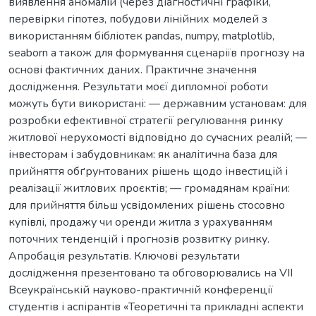
виявлення аномалій (через діагностичні графіки,
перевірки гіпотез, побудови лінійних моделей з
використанням бібліотек pandas, numpy, matplotlib,
seaborn а також для формування сценаріїв прогнозу на
основі фактичних даних. Практичне значення
дослідження. Результати моєї дипломної роботи
можуть бути використані: — державним установам: для
розробки ефективної стратегії регулювання ринку
житлової нерухомості відповідно до сучасних реалій; —
інвесторам і забудовникам: як аналітична база для
прийняття обґрунтованих рішень щодо інвестицій і
реалізації житлових проєктів; — громадянам країни:
для прийняття більш усвідомлених рішень стосовно
купівлі, продажу чи оренди житла з урахуванням
поточних тенденцій і прогнозів розвитку ринку.
Апробація результатів. Ключові результати
дослідження презентовано та обговорювались на VII
Всеукраїнській науково-практичній конференції
студентів і аспірантів «Теоретичні та прикладні аспекти