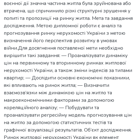
воєнної дії значна частина житла була зруйнована або
втрачена, що спричинило різкі структурні зрушення у
попиті та пропозиції на ринку житла. Мета та завдання
дослідження. Метою дипломної роботи є аналіз та
прогнозування ринку нерухомості України з метою
визначення його перспектив розвитку в умовах
війни.Для досягнення поставленої мети необхідно
вирішити такі завдання: — Проаналізувати динаміку
цін на первинному та вторинному ринках житлової
нерухомості України, а також зміни індексів за типами
квартир; — Дослідити основні економічні показники,
які впливають на ринок житла; — Визначити
взаємозв’язки між динамікою цін на житло та
макроекономічними факторами за допомогою
кореляційного аналізу; — Побудувати та
проаналізувати регресійну модель прогнозування цін
на житло за допомогою статистичних тестів та
графічної візуалізації результатів. Об’єкт дослідження.
Ринок житлової нерухомості України як елемент