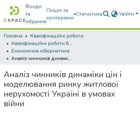
Фонди
Пошук за
та
Статистика
Увійти
критеріями
зібрання
Головна
Кваліфікаційні роботи
Кваліфікаційні роботи бакалаврів
Економічна кібернетика
Аналіз чинників динаміки цін і моделювання ринку житлової нерухомості Україні в умовах війни
Аналіз чинників динаміки цін і
моделювання ринку житлової
нерухомості Україні в умовах
війни