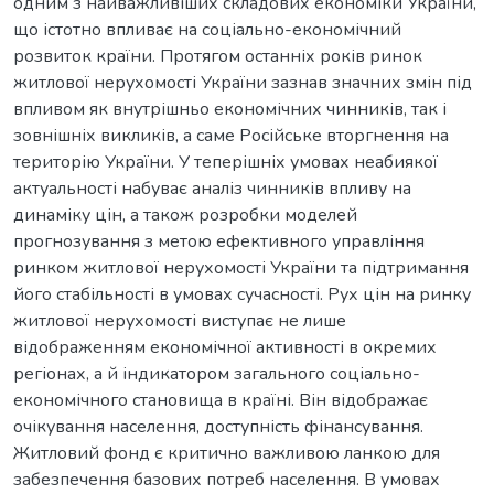
одним з найважливіших складових економіки України,
що істотно впливає на соціально-економічний
розвиток країни. Протягом останніх років ринок
житлової нерухомості України зазнав значних змін під
впливом як внутрішньо економічних чинників, так і
зовнішніх викликів, а саме Російське вторгнення на
територію України. У теперішніх умовах неабиякої
актуальності набуває аналіз чинників впливу на
динаміку цін, а також розробки моделей
прогнозування з метою ефективного управління
ринком житлової нерухомості України та підтримання
його стабільності в умовах сучасності. Рух цін на ринку
житлової нерухомості виступає не лише
відображенням економічної активності в окремих
регіонах, а й індикатором загального соціально-
економічного становища в країні. Він відображає
очікування населення, доступність фінансування.
Житловий фонд є критично важливою ланкою для
забезпечення базових потреб населення. В умовах