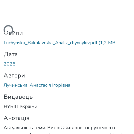
житься...
Файли
Luchynska_Bakalavrska_Analiz_chynnykiv.pdf
(1,2 MB)
Дата
2025
Автори
Лучинська, Анастасія Ігорівна
Видавець
НУБІП України
Анотація
Актуальність теми. Ринок житлової нерухомості є