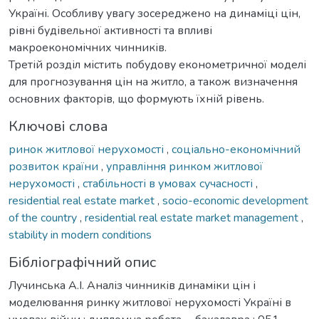
Україні. Особливу увагу зосереджено на динаміці цін,
рівні будівельної активності та впливі
макроекономічних чинників.
Третій розділ містить побудову економетричної моделі
для прогнозування цін на житло, а також визначення
основних факторів, що формують їхній рівень.
Ключові слова
ринок житлової нерухомості
,
соціально-економічний
розвиток країни
,
управління ринком житлової
нерухомості
,
стабільності в умовах сучасності
,
residential real estate market
,
socio-economic development
of the country
,
residential real estate market management
,
stability in modern conditions
Бібліографічний опис
Лучинська А.І. Аналіз чинників динаміки цін і
моделювання ринку житлової нерухомості Україні в