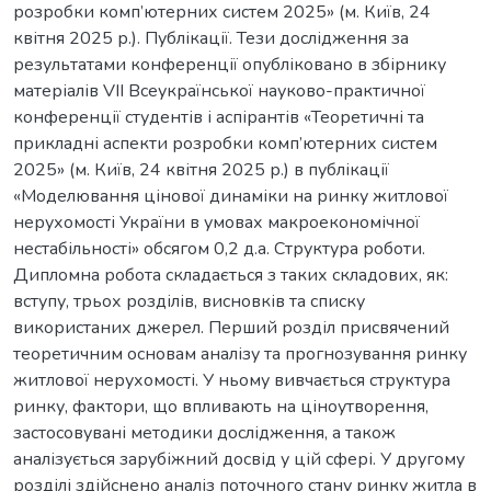
розробки комп’ютерних систем 2025» (м. Київ, 24
квітня 2025 р.). Публікації. Тези дослідження за
результатами конференції опубліковано в збірнику
матеріалів VII Всеукраїнської науково-практичної
конференції студентів і аспірантів «Теоретичні та
прикладні аспекти розробки комп’ютерних систем
2025» (м. Київ, 24 квітня 2025 р.) в публікації
«Моделювання цінової динаміки на ринку житлової
нерухомості України в умовах макроекономічної
нестабільності» обсягом 0,2 д.а. Структура роботи.
Дипломна робота складається з таких складових, як:
вступу, трьох розділів, висновків та списку
використаних джерел. Перший розділ присвячений
теоретичним основам аналізу та прогнозування ринку
житлової нерухомості. У ньому вивчається структура
ринку, фактори, що впливають на ціноутворення,
застосовувані методики дослідження, а також
аналізується зарубіжний досвід у цій сфері. У другому
розділі здійснено аналіз поточного стану ринку житла в