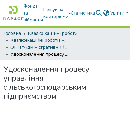
Фонди
Пошук за
та
Статистика
Увійти
критеріями
зібрання
Головна
Кваліфікаційні роботи
Кваліфікаційні роботи магістрів
ОПП "Адміністративний менеджмент"
Удосконалення процесу управління сільськогосподарським підприємством
Удосконалення процесу
управління
сільськогосподарським
підприємством