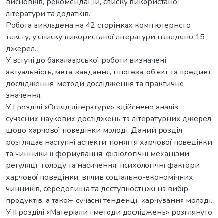
висновків, рекомендацій, списку використаної
літератури та додатків.
Робота викладена на 42 сторінках комп’ютерного
тексту, у списку використаної літератури наведено 15
джерел.
У вступі до бакалаврської роботи визначені
актуальність, мета, завдання, гіпотеза, об’єкт та предмет
дослідження, методи дослідження та практичне
значення.
У І розділі «Огляд літератури» здійснено аналіз
сучасних наукових досліджень та літературних джерел
щодо харчової поведінки молоді. Даний розділ
розглядає наступні аспекти: поняття харчової поведінки
та чинники її формування, фізіологічні механізми
регуляції голоду та насичення, психологічні фактори
харчової поведінки, вплив соціально-економічних
чинників, середовища та доступності їжі на вибір
продуктів, а також сучасні тенденції харчування молоді.
У ІІ розділі «Матеріали і методи досліджень» розглянуто