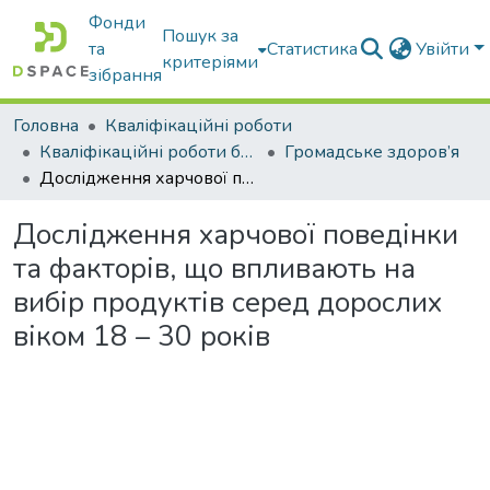
Фонди
Пошук за
та
Статистика
Увійти
критеріями
зібрання
Головна
Кваліфікаційні роботи
Кваліфікаційні роботи бакалаврів
Громадське здоров’я
Дослідження харчової поведінки та факторів, що впливають на вибір продуктів серед дорослих віком 18 – 30 років
Дослідження харчової поведінки
та факторів, що впливають на
вибір продуктів серед дорослих
віком 18 – 30 років