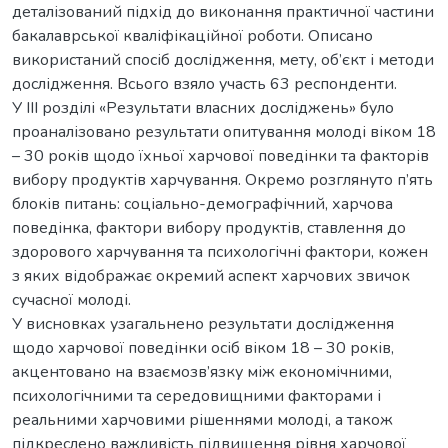
деталізований підхід до виконання практичної частини
бакалаврської кваліфікаційної роботи. Описано
використаний спосіб дослідження, мету, об’єкт і методи
дослідження. Всього взяло участь 63 респонденти.
У ІІІ розділі «Результати власних досліджень» було
проаналізовано результати опитування молоді віком 18
– 30 років щодо їхньої харчової поведінки та факторів
вибору продуктів харчування. Окремо розглянуто п’ять
блоків питань: соціально-демографічний, харчова
поведінка, фактори вибору продуктів, ставлення до
здорового харчування та психологічні фактори, кожен
з яких відображає окремий аспект харчових звичок
сучасної молоді.
У висновках узагальнено результати дослідження
щодо харчової поведінки осіб віком 18 – 30 років,
акцентовано на взаємозв’язку між економічними,
психологічними та середовищними факторами і
реальними харчовими рішеннями молоді, а також
підкреслено важливість підвищення рівня харчової