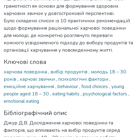
грамотності як основи для формування здорових
харчових звичок у довгостроковій перспективі.
Було складено список із 10 практичних рекомендацій
щодо формування раціональної харчової поведінки
для молоді, де конкретно розглянуто переваги
кожного усвідомленого підходу до вибору продуктів та
організації харчування у повсякденному житті.
Ключові слова
харчова поведінка
,
вибір продуктів
,
молодь 18 – 30
років
,
харчові звички
,
психологічні фактори
,
емоційне харчування
,
behaviour
,
food choices
,
young
people aged 18 – 30
,
eating habits
,
psychological factors
,
emotional eating
Бібліографічний опис
Джур Д.В. Дослідження харчової поведінки та
факторів, що впливають на вибір продуктів серед