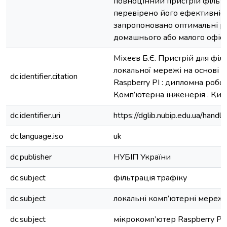
повноцінний пристрій фільтра
перевірено його ефективніст
запропоновано оптимальні р
домашнього або малого офіс
Міхеєв Б.Є. Пристрій для філ
локальної мережі на основі 
dc.identifier.citation
Raspberry PI : дипломна робот
Комп’ютерна інженерія . Київ,
dc.identifier.uri
https://dglib.nubip.edu.ua/ha
dc.language.iso
uk
dc.publisher
НУБІП України
dc.subject
фільтрація трафіку
dc.subject
локальні комп’ютерні мережі
dc.subject
мікрокомп’ютер Raspberry PI