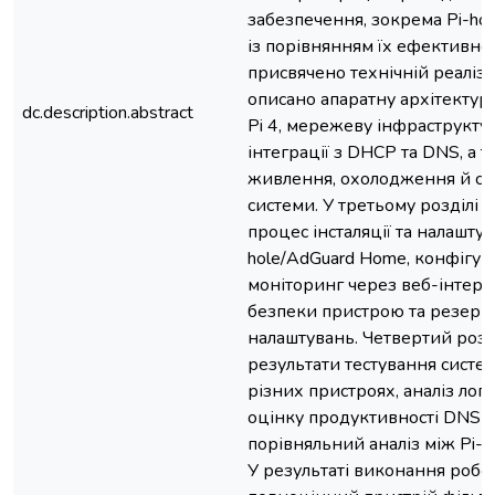
забезпечення, зокрема Pi-hol
із порівнянням їх ефективнос
присвячено технічній реаліза
описано апаратну архітектуру
dc.description.abstract
Pi 4, мережеву інфраструктур
інтеграції з DHCP та DNS, а 
живлення, охолодження й ста
системи. У третьому розділі 
процес інсталяції та налаштув
hole/AdGuard Home, конфігур
моніторинг через веб-інтерф
безпеки пристрою та резерв
налаштувань. Четвертий розд
результати тестування систем
різних пристроях, аналіз логі
оцінку продуктивності DNS-з
порівняльний аналіз між Pi-h
У результаті виконання робо