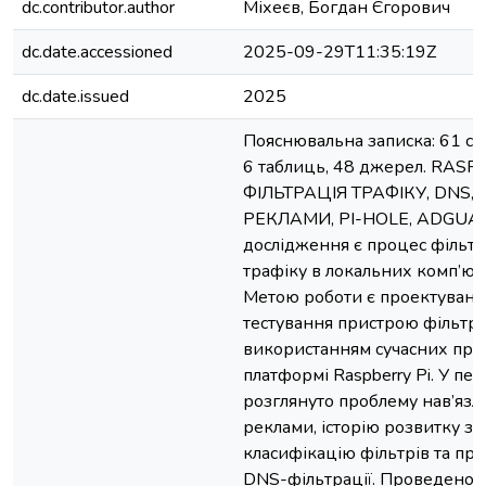
dc.contributor.author
Міхеєв, Богдан Єгорович
dc.date.accessioned
2025-09-29T11:35:19Z
dc.date.issued
2025
Пояснювальна записка: 61 сто
6 таблиць, 48 джерел. RASP
ФІЛЬТРАЦІЯ ТРАФІКУ, DNS
РЕКЛАМИ, PI-HOLE, ADGUAR
дослідження є процес фільт
трафіку в локальних комп’ю
Метою роботи є проектування,
тестування пристрою фільтрац
використанням сучасних про
платформі Raspberry Pi. У пе
розглянуто проблему нав’язли
реклами, історію розвитку зас
класифікацію фільтрів та п
DNS-фільтрації. Проведено 