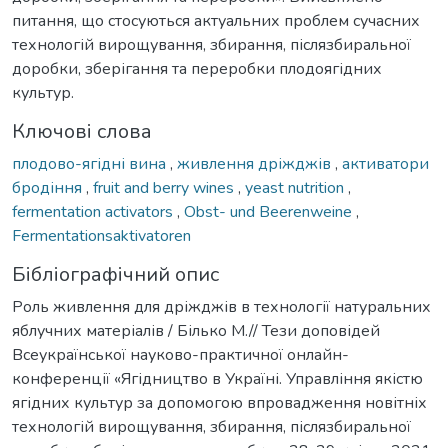
питання, що стосуються актуальних проблем сучасних
технологій вирощування, збирання, післязбиральної
доробки, зберігання та переробки плодоягідних
культур.
Ключові слова
плодово-ягідні вина
,
живлення дріжджів
,
активатори
бродіння
,
fruit and berry wines
,
yeast nutrition
,
fermentation activators
,
Obst- und Beerenweine
,
Fermentationsaktivatoren
Бібліографічний опис
Роль живлення для дріжджів в технології натуральних
яблучних матеріалів / Білько М.// Тези доповідей
Всеукраїнської науково-практичної онлайн-
конференції «Ягідництво в Україні. Управління якістю
ягідних культур за допомогою впровадження новітніх
технологій вирощування, збирання, післязбиральної