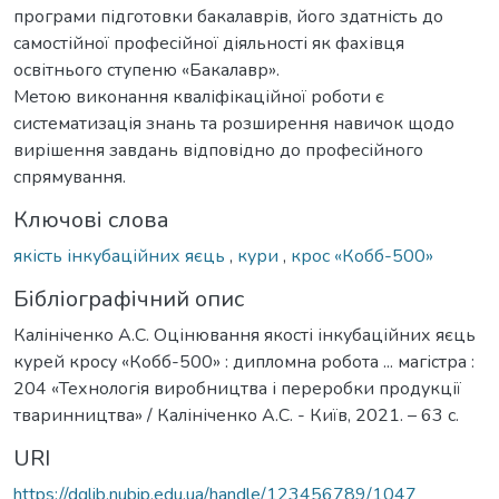
програми підготовки бакалаврів, його здатність до
самостійної професійної діяльності як фахівця
освітнього ступеню «Бакалавр».
Метою виконання кваліфікаційної роботи є
систематизація знань та розширення навичок щодо
вирішення завдань відповідно до професійного
спрямування.
Ключові слова
якість інкубаційних яєць
,
кури
,
крос «Кобб-500»
Бібліографічний опис
Калініченко А.С. Оцінювання якості інкубаційних яєць
курей кросу «Кобб-500» : дипломна робота ... магістра :
204 «Технологія виробництва і переробки продукції
тваринництва» / Калініченко А.С. - Київ, 2021. – 63 с.
URI
https://dglib.nubip.edu.ua/handle/123456789/1047