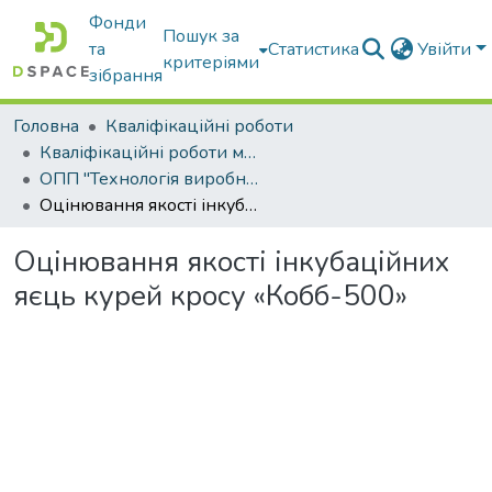
Фонди
Пошук за
та
Статистика
Увійти
критеріями
зібрання
Головна
Кваліфікаційні роботи
Кваліфікаційні роботи магістрів
ОПП "Технологія виробництва і переробки продукції тваринництва"
Оцінювання якості інкубаційних яєць курей кросу «Кобб-500»
Оцінювання якості інкубаційних
яєць курей кросу «Кобб-500»