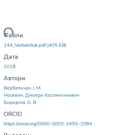
ься...
Файли
144_Verbelchuk.pdf
(405 KB)
Дата
2018
Автори
Вербельчук, І. М.
Носевич, Дмитро Костянтинович
Бородіна, О. В.
ORCID
https://orcid.org/0000-0003-2495-2084