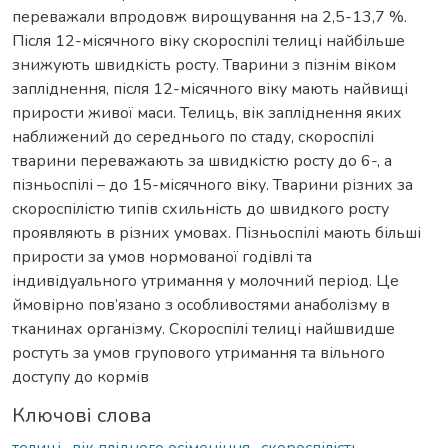
переважали впродовж вирощування на 2,5-13,7 %.
Після 12-місячного віку скороспілі телиці найбільше
знижують швидкість росту. Тварини з пізнім віком
запліднення, після 12-місячного віку мають найвищі
прирости живої маси. Телиць, вік запліднення яких
наближений до середнього по стаду, скороспілі
тварини переважають за швидкістю росту до 6-, а
пізньоспілі – до 15-місячного віку. Тварини різних за
скороспілістю типів схильність до швидкого росту
проявляють в різних умовах. Пізньоспілі мають більші
прирости за умов нормованої годівлі та
індивідуального утримання у молочний період. Це
ймовірно пов’язано з особливостями анаболізму в
тканинах організму. Скороспілі телиці найшвидше
ростуть за умов групового утримання та вільного
доступу до кормів
Ключові слова
телиці
,
вік плідного осіменіння
,
скороспілість
,