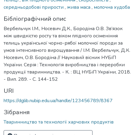
середньодобові прирости
,
жива маса
,
молочна худоба
Бібліографічний опис
Вербельчук І.М., Носевич Д.К., Бородіна О.В. Зв’язок
між швидкістю росту та віком плідного осіменіння
телиць української чорно-рябої молочної породи за
умов інтенсивного вирощування / І.М. Вербельчук, Д.К.
Носевич, О.В. Бородіна // Науковий вісник НУБіП
України. Серія : Технологія виробництва і переробки
продукції тваринництва. - К. : ВЦ НУБіП України, 2018.
- Вип. 289. - С. 144-152
URI
https://dglib.nubip.edu.ua/handle/123456789/8367
Зібрання
Тваринництво та технології харчових продуктів