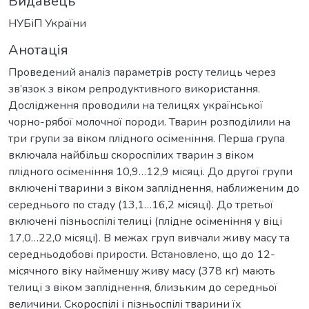
Видавець
НУБіП України
Анотація
Проведений аналіз параметрів росту телиць через
зв’язок з віком репродуктивного використання.
Дослідження проводили на телицях української
чорно-рябої молочної породи. Тварин розподілили на
три групи за віком плідного осіменіння. Перша група
включала найбільш скороспілих тварин з віком
плідного осіменіння 10,9…12,9 місяці. До другої групи
включені тварини з віком запліднення, наближеним до
середнього по стаду (13,1…16,2 місяці). До третьої
включені пізньоспілі телиці (плідне осіменіння у віці
17,0…22,0 місяці). В межах груп вивчали живу масу та
середньодобові прирости. Встановлено, що до 12-
місячного віку найменшу живу масу (378 кг) мають
телиці з віком запліднення, близьким до середньої
величини. Скороспілі і пізньоспілі тварини їх