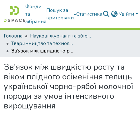
Фонди
Пошук за
та
Статистика
Увійти
критеріями
зібрання
Головна
Наукові журнали та збірники видань
Тваринництво та технології харчових продуктів
Зв’язок між швидкістю росту та віком плідного осіменіння телиць української чорно-рябої молочної породи за умов інтенсивного вирощування
Зв’язок між швидкістю росту та
віком плідного осіменіння телиць
української чорно-рябої молочної
породи за умов інтенсивного
вирощування