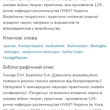
умовах війни: теорія і практика», яка присвячена 125-
річчю кафедри рослинництва НУБІП України.
Висвітлено теоретичні і практичні питання сучасної
аграрної науки, напрями їх вирішення та
впровадження у виробництво.
Ключові слова
гречка
,
біопрепарати
,
buckwheat
,
Buchweizen
,
Biologika
,
biologics
,
медоносні культури
,
honey crops
,
Honigpflanzen
Бібліографічний опис
Гончар Л.М., Борейко О.А. Діяльність асиміляційної
поверхні рослин гречки залежно від біопрепаратів //
Матеріали V міжнародної науково-практичної онлайн
конференції «Тенденції та виклики аграрної науки в
умовах війни: теорія і практика» : присвячена 125-
річчю кафедри рослинництва НУБІП України (м. Київ,