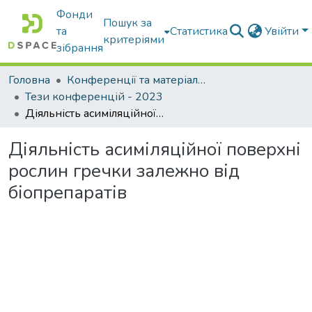
Фонди
Пошук за
та
Статистика
Увійти
критеріями
зібрання
Головна
Конференції та матеріали конференцій
Тези конференцій - 2023
Діяльність асиміляційної поверхні рослин гречки залежно від біопрепаратів
Діяльність асиміляційної поверхні
рослин гречки залежно від
біопрепаратів