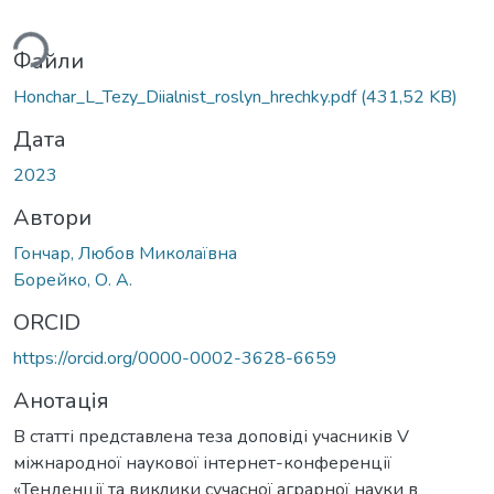
ься...
Файли
Honchar_L_Tezy_Diialnist_roslyn_hrechky.pdf
(431,52 KB)
Дата
2023
Автори
Гончар, Любов Миколаївна
Борейко, О. А.
ORCID
https://orcid.org/0000-0002-3628-6659
Анотація
В статті представлена теза доповіді учасників V
міжнародної наукової інтернет-конференції
«Тенденції та виклики сучасної аграрної науки в