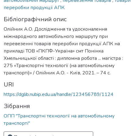
автомобільний маршрут
,
перевезення товарів
,
товари
переробки продукції АПК
Бібліографічний опис
Олійник А.О. Дослідження та удосконалення
міжнародного автомобільного маршруту при
перевезенні товарів переробки продукції АПК на
прикладі ТОВ «ПКПФ-Україна» смт Понінка
Хмельницької області : дипломна робота ... магістра :
275 «Транспортні технології (на автомобільному
транспорті)» / Олійник А.О. - Київ, 2021. – 74 с.
URI
https://dglib.nubip.edu.ua/handle/123456789/1124
Зібрання
ОПП "Транспортні технології на автомобільному
транспорті"