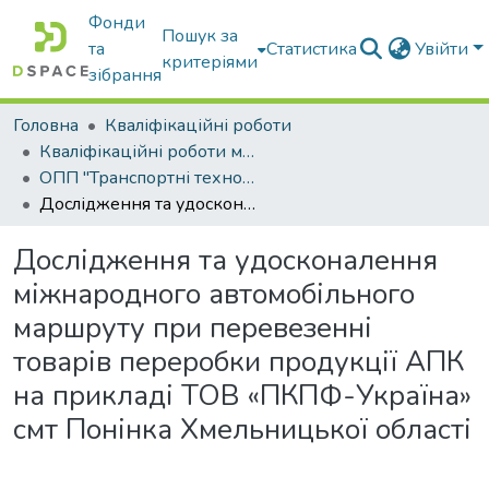
Фонди
Пошук за
та
Статистика
Увійти
критеріями
зібрання
Головна
Кваліфікаційні роботи
Кваліфікаційні роботи магістрів
ОПП "Транспортні технології на автомобільному транспорті"
Дослідження та удосконалення міжнародного автомобільного маршруту при перевезенні товарів переробки продукції АПК на прикладі ТОВ «ПКПФ-Україна» смт Понінка Хмельницької області
Дослідження та удосконалення
міжнародного автомобільного
маршруту при перевезенні
товарів переробки продукції АПК
на прикладі ТОВ «ПКПФ-Україна»
смт Понінка Хмельницької області