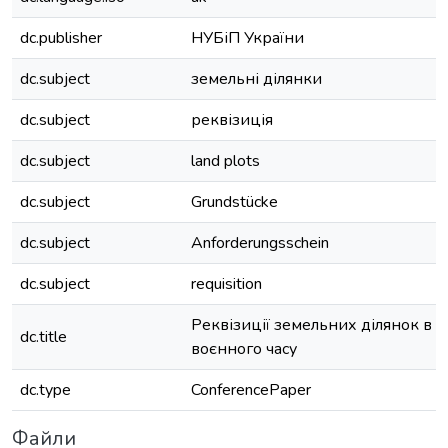
dc.publisher
НУБіП України
dc.subject
земельні ділянки
dc.subject
реквізиція
dc.subject
land plots
dc.subject
Grundstücke
dc.subject
Anforderungsschein
dc.subject
requisition
Реквізиції земельних ділянок в 
dc.title
воєнного часу
dc.type
ConferencePaper
Файли