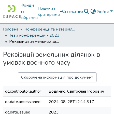
Фонди
Пошук за
та
Статистика
Увійти
критеріями
зібрання
Головна
Конференції та матеріали конференцій
Тези конференцій - 2023
Реквізиції земельних ділянок в умовах воєнного часу
Реквізиції земельних ділянок в
умовах воєнного часу
Скорочена інформація про документ
dc.contributor.author
Водянко, Святослав Ігорович
dc.date.accessioned
2024-08-28T12:14:31Z
dc.date.issued
2023