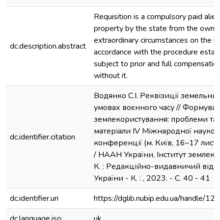
Requisition is a compulsory paid alien
property by the state from the owner
extraordinary circumstances on the ba
dc.description.abstract
accordance with the procedure establ
subject to prior and full compensation
without it.
Водянко С.І. Реквізиції земельни
умовах воєнного часу // Формуван
землекористування: проблеми та 
матеріали ІV Міжнародної науков
dc.identifier.citation
конференції (м. Київ, 16–17 лист
/ НААН України, Інститут землеко
К. : Редакційно-видавничий відд
України - К. : , 2023. - С. 40 - 41
dc.identifier.uri
https://dglib.nubip.edu.ua/handle/
dc.language.iso
uk