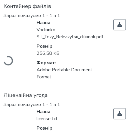
Контейнер файлів
Зараз показуємо
1 - 1 з 1
Назва:
Vodianko
Вантажиться...
S.I._Tezy_Rekvizytsii_dilianok.pdf
Розмір:
256,58 KB
Формат:
Adobe Portable Document
Format
Ліцензійна угода
Зараз показуємо
1 - 1 з 1
Назва:
license.txt
Розмір: