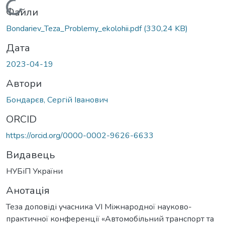
Вантажиться...
Файли
Bondariev_Teza_Problemy_ekolohii.pdf
(330,24 KB)
Дата
2023-04-19
Автори
Бондарєв, Сергій Іванович
ORCID
https://orcid.org/0000-0002-9626-6633
Видавець
НУБіП України
Анотація
Теза доповіді учасника VІ Міжнародної науково-
практичної конференції «Автомобільний транспорт та