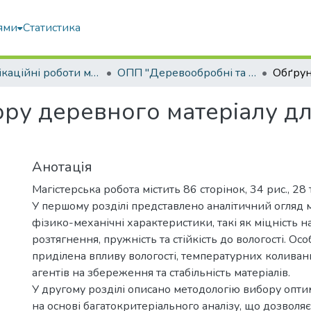
ями
Статистика
Кваліфікаційні роботи магістрів
ОПП "Деревообробні та меблеві технології"
ру деревного матеріалу д
Анотація
Магістерська робота містить 86 сторінок, 34 рис., 28 
У першому розділі представлено аналітичний огляд ма
фізико-механічні характеристики, такі як міцність н
розтягнення, пружність та стійкість до вологості. Ос
приділена впливу вологості, температурних коливань
агентів на збереження та стабільність матеріалів.
У другому розділі описано методологію вибору опти
на основі багатокритеріального аналізу, що дозволя