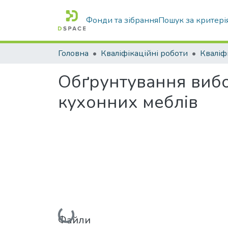
Фонди та зібрання
Пошук за критері
Головна
Кваліфікаційні роботи
Обґрунтування вибо
кухонних меблів
Файли