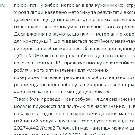
oru
пріоритети у виборі матеріалів для кухонних констр
У розділі три наведено методику та результати ек
досліджень, що демонструють, як різні матеріали ре
навантаження та зміну умов навколишнього середо
Дослідження показують, що плитні матеріали є хор
для конструкцій, що піддаються постійному наванта
використання обмежене нестабільністю при підвищен
ДСП і MDF мають помірну стійкість до навантаження,
вологості, тоді як HPL проявляє високу вологостійкість
роблячи його оптимальним для кухонних
поверхонь. На основі результатів роботи надано пра
рекомендації щодо вибору та використання матеріа
умов експлуатації та вимог до довговічності.
Також були проведені випробування для визначення 
модулю пружності для плитних під час згинання. Ці
показують згідно з розрахунковими даними, матері
найвищий модуль пружності серед усіх зразків, із 
20274,442 𝐻/𝑚𝑚2 Також він має найвищу межу міцно