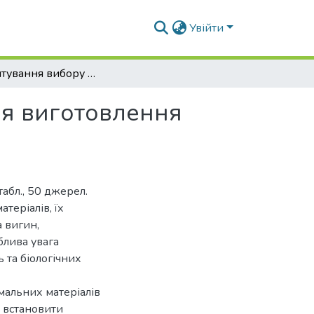
Увійти
Обґрунтування вибору деревного матеріалу для виготовлення кухонних меблів
ля виготовлення
табл., 50 джерел.
теріалів, їх
а вигин,
облива увага
 та біологічних
мальних матеріалів
є встановити