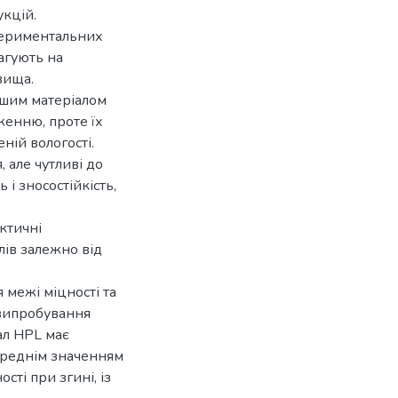
укцій.
спериментальних
агують на
вища.
ошим матеріалом
женню, проте їх
ій вологості.
 але чутливі до
 і зносостійкість,
ктичні
лів залежно від
межі міцності та
 випробування
ал HPL має
середнім значенням
сті при згині, із