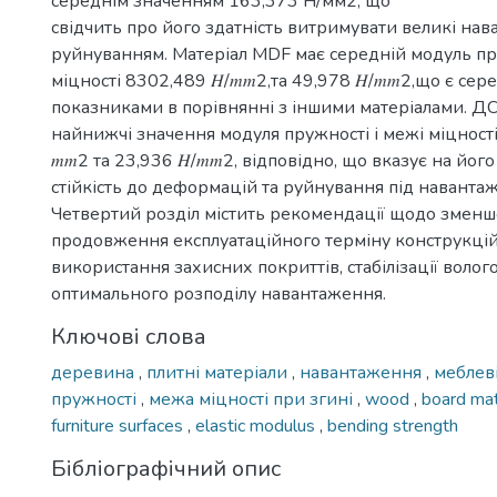
середнім значенням 163,373 H/мм2, що
свідчить про його здатність витримувати великі на
руйнуванням. Матеріал MDF має середній модуль пр
міцності 8302,489 𝐻/𝑚𝑚2,та 49,978 𝐻/𝑚𝑚2,що є се
показниками в порівнянні з іншими матеріалами. Д
найнижчі значення модуля пружності і межі міцності
𝑚𝑚2 та 23,936 𝐻/𝑚𝑚2, відповідно, що вказує на йо
стійкість до деформацій та руйнування під наванта
Четвертий розділ містить рекомендації щодо змен
продовження експлуатаційного терміну конструкцій
використання захисних покриттів, стабілізації волого
оптимального розподілу навантаження.
Ключові слова
деревина
,
плитні матеріали
,
навантаження
,
меблев
пружності
,
межа міцності при згині
,
wood
,
board mat
furniture surfaces
,
elastic modulus
,
bending strength
Бібліографічний опис