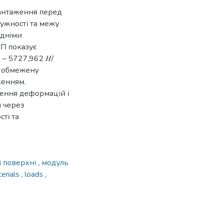
вантаження перед
ужності та межу
редніми
СП показує
 – 5727,962 𝐻/
го обмежену
женням.
шення деформацій і
 через
сті та
і поверхні
,
модуль
erials
,
loads
,