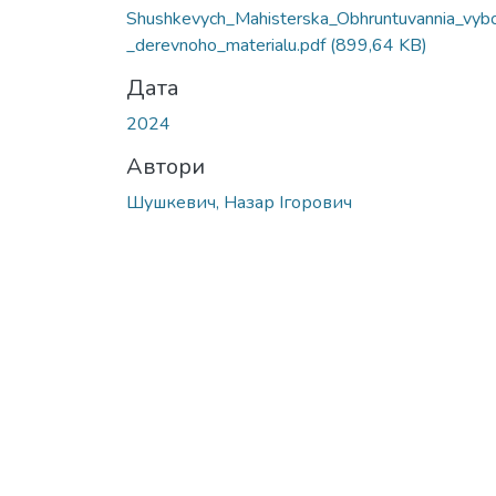
Вантажиться...
Shushkevych_Mahisterska_Obhruntuvannia_vyb
_derevnoho_materialu.pdf
(899,64 KB)
Дата
2024
Автори
Шушкевич, Назар Ігорович