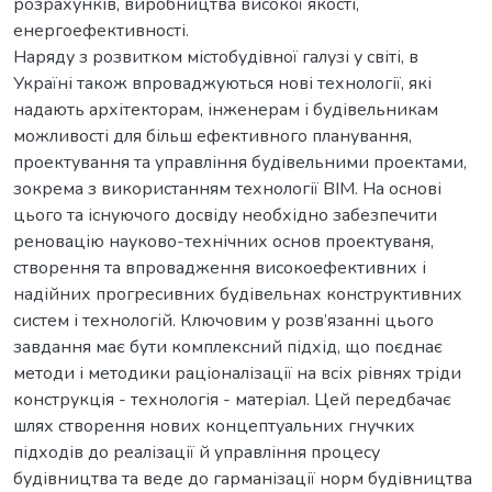
розрахунків, виробництва високої якості,
енергоефективності.
Наряду з розвитком містобудівної галузі у світі, в
Україні також впроваджуються нові технології, які
надають архітекторам, інженерам і будівельникам
можливості для більш ефективного планування,
проектування та управління будівельними проектами,
зокрема з використанням технології BIM. На основі
цього та існуючого досвіду необхідно забезпечити
реновацію науково-технічних основ проектуваня,
створення та впровадження високоефективних і
надійних прогресивних будівельнах конструктивних
систем і технологій. Ключовим у розв’язанні цього
завдання має бути комплексний підхід, що поєднає
методи і методики раціоналізації на всіх рівнях тріди
конструкція - технологія - матеріал. Цей передбачає
шлях створення нових концептуальних гнучких
підходів до реалізації й управління процесу
будівництва та веде до гарманізації норм будівництва