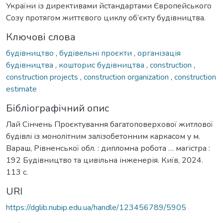
України із директивами йстандартами Європейського
Созу протягом життєвого циклу об’єкту будівництва.
Ключові слова
будівництво
,
будівельні проєкти
,
організація
будівництва
,
кошторис будівництва
,
construction
,
construction projects
,
construction organization
,
construction
estimate
Бібліографічний опис
Лай Сінчень Проєктування багатоповерхової житлової
будівлі із монолітним залізобетонним каркасом у м.
Вараш, Рівненської обл. : дипломна робота … магістра :
192 Будівництво та цивільна інженерія. Київ, 2024.
113 с.
URI
https://dglib.nubip.edu.ua/handle/123456789/5905