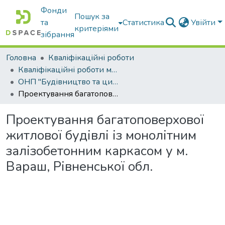
Фонди
Пошук за
та
Статистика
Увійти
критеріями
зібрання
Головна
Кваліфікаційні роботи
Кваліфікаційні роботи магістрів
ОНП "Будівництво та цивільна інженерія"
Проектування багатоповерхової житлової будівлі із монолітним залізобетонним каркасом у м. Вараш, Рівненської обл.
Проектування багатоповерхової
житлової будівлі із монолітним
залізобетонним каркасом у м.
Вараш, Рівненської обл.