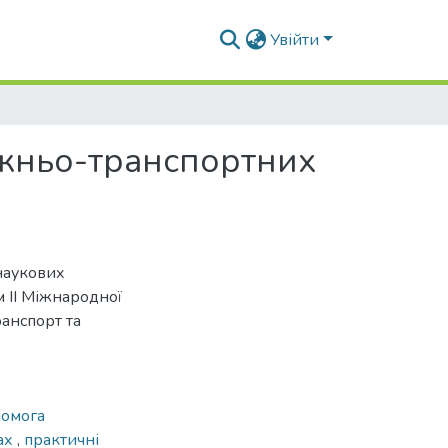
Увійти
жньо-транспортних
наукових
ам ІІ Міжнародної
анспорт та
помога
ах
,
практичні