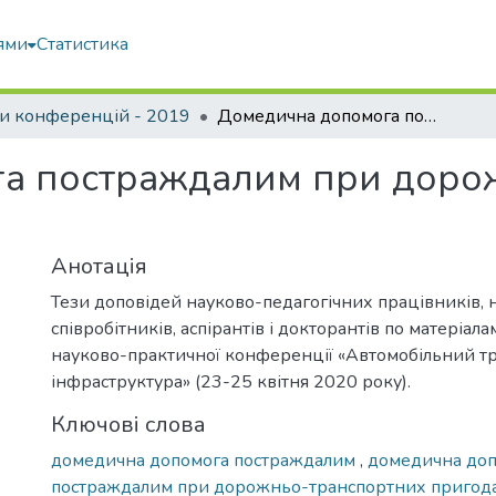
ями
Статистика
и конференцій - 2019
Домедична допомога постраждалим при дорожньо-транспортних пригодах
а постраждалим при доро
Анотація
Тези доповідей науково-педагогічних працівників, 
співробітників, аспірантів і докторантів по матеріал
науково-практичної конференції «Автомобільний тр
інфраструктура» (23-25 квітня 2020 року).
Ключові слова
домедична допомога постраждалим
,
домедична до
постраждалим при дорожньо-транспортних пригод