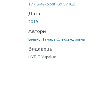
177,Білько.pdf
(89,57 KB)
Дата
2019
Автори
Білько, Тамара Олександрівна
Видавець
НУБіП України