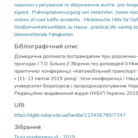
навички з рятування та збереження життя
,
pre-hospi
injured
,
Prähospitalversorgung von Verletzten
,
home medi
victims of road traffic accidents
,
Medizinische Hilfe für Op
Straßenverkehrsunfällen zu Hause
,
practical life-saving sk
lebensrettende Fähigkeiten
Бібліографічний опис
Домедична допомога постраждалим при дорожньо-
пригодах / Т.О. Білько // Збірник тез доповідей ІІ М
практичної конференції «Автомобільний транспорт 
» (11-13 квітня 2019 року) : тези конференції / Нац
університет біоресурсів і природокористування Украї
Редакційно-видавничий відділ НУБіП України, 2019.
URI
https://dglib.nubip.edu.ua/handle/123456789/7347
Зібрання
Тези конференцій - 2019