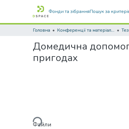
Фонди та зібрання
Пошук за критері
Головна
Конференції та матеріали конференцій
Тез
Домедична допомог
пригодах
Вантажиться...
Файли