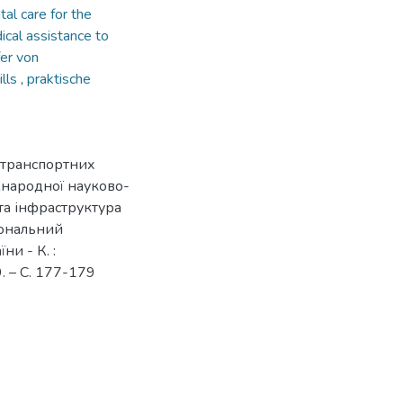
tal care for the
cal assistance to
fer von
ills
,
praktische
транспортних
іжнародної науково-
та інфраструктура
іональний
ни - К. :
 – C. 177-179