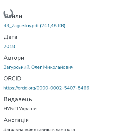
Вантажиться...
Файли
43_Zagurskіy.pdf
(241,48 KB)
Дата
2018
Автори
Загурський, Олег Миколайович
ORCID
https://orcid.org/0000-0002-5407-8466
Видавець
НУБіП України
Анотація
Загальна ефективність ланцюга