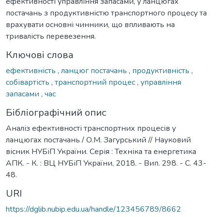
ефективності управління запасами, у ланцюгах
постачань з продуктивністю транспортного процесу та
врахувати основні чинники, що впливають на
тривалість перевезення.
Ключові слова
ефективність
,
ланцюг постачань
,
продуктивність
,
собівартість
,
транспортний процес
,
управління
запасами
,
час
Бібліографічний опис
Аналіз ефективності транспортних процесів у
ланцюгах постачань / О.М. Загурський // Науковий
вісник НУБіП України. Серія : Техніка та енергетика
АПК. - К. : ВЦ НУБіП України, 2018. - Вип. 298. - С. 43-
48.
URI
https://dglib.nubip.edu.ua/handle/123456789/8662