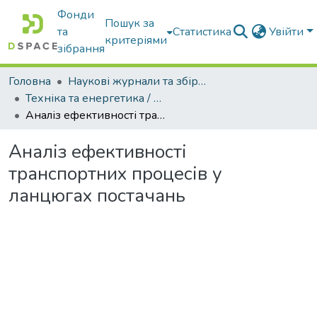
Фонди
Пошук за
та
Статистика
Увійти
критеріями
зібрання
Головна
Наукові журнали та збірники видань
Техніка та енергетика / Machinery & Energetics
Аналіз ефективності транспортних процесів у ланцюгах постачань
Аналіз ефективності
транспортних процесів у
ланцюгах постачань