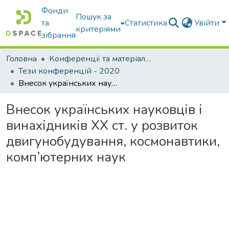
Фонди
Пошук за
та
Статистика
Увійти
критеріями
зібрання
Головна
Конференції та матеріали конференцій
Тези конференцій - 2020
Внесок українських науковців і винахідників ХХ ст. у розвиток двигунобудування, космонавтики, комп’ютерних наук
Внесок українських науковців і
винахідників ХХ ст. у розвиток
двигунобудування, космонавтики,
комп’ютерних наук