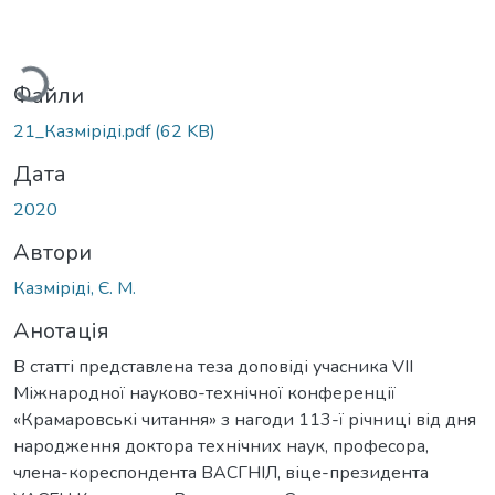
ажиться...
Файли
21_Казміріді.pdf
(62 KB)
Дата
2020
Автори
Казміріді, Є. М.
Анотація
В статті представлена теза доповіді учасника VIІ
Міжнародної науково-технічної конференції
«Крамаровські читання» з нагоди 113-ї річниці від дня
народження доктора технічних наук, професора,
члена-кореспондента ВАСГНІЛ, віце-президента