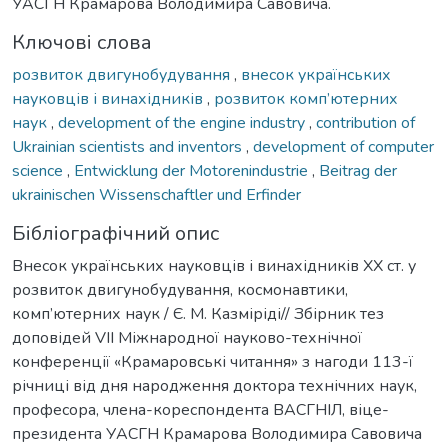
УАСГН Крамарова Володимира Савовича.
Ключові слова
розвиток двигунобудування
,
внесок українських
науковців і винахідників
,
розвиток комп’ютерних
наук
,
development of the engine industry
,
contribution of
Ukrainian scientists and inventors
,
development of computer
science
,
Entwicklung der Motorenindustrie
,
Beitrag der
ukrainischen Wissenschaftler und Erfinder
Бібліографічний опис
Внесок українських науковців і винахідників ХХ ст. у
розвиток двигунобудування, космонавтики,
комп’ютерних наук / Є. М. Казміріді// Збірник тез
доповідей VIІ Міжнародної науково-технічної
конференції «Крамаровські читання» з нагоди 113-ї
річниці від дня народження доктора технічних наук,
професора, члена-кореспондента ВАСГНІЛ, віце-
президента УАСГН Крамарова Володимира Савовича