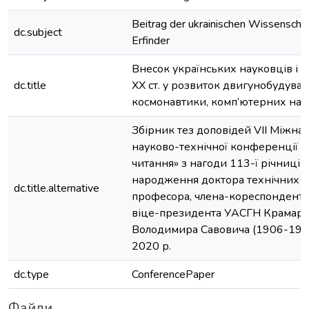
Beitrag der ukrainischen Wissenschaf
dc.subject
Erfinder
Внесок українських науковців і 
dc.title
ХХ ст. у розвиток двигунобудуван
космонавтики, комп’ютерних нау
Збірник тез доповідей VIІ Міжна
науково-технічної конференції 
читання» з нагоди 113-ї річниці в
народження доктора технічних н
dc.title.alternative
професора, члена-кореспондента
віце-президента УАСГН Крамар
Володимира Савовича (1906-1987
2020 р.
dc.type
ConferencePaper
Файли