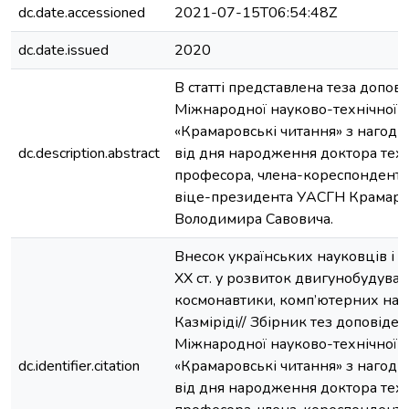
dc.date.accessioned
2021-07-15T06:54:48Z
dc.date.issued
2020
В статті представлена теза доповід
Міжнародної науково-технічної 
«Крамаровські читання» з нагоди 
dc.description.abstract
від дня народження доктора техн
професора, члена-кореспондента
віце-президента УАСГН Крамар
Володимира Савовича.
Внесок українських науковців і 
ХХ ст. у розвиток двигунобудуван
космонавтики, комп’ютерних наук 
Казміріді// Збірник тез доповідей 
Міжнародної науково-технічної 
dc.identifier.citation
«Крамаровські читання» з нагоди 
від дня народження доктора техн