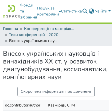
Фонди
Пошук за
та
Статистика
Увійти
критеріями
зібрання
Головна
Конференції та матеріали конференцій
Тези конференцій - 2020
Внесок українських науковців і винахідників ХХ ст. у розвиток двигунобудування, космонавтики, комп’ютерних наук
Внесок українських науковців і
винахідників ХХ ст. у розвиток
двигунобудування, космонавтики,
комп’ютерних наук
Скорочена інформація про документ
dc.contributor.author
Казміріді, Є. М.