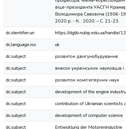
професора, члена-кореспондента
віце-президента УАСГН Крамар
Володимира Савовича (1906-1987
2020 р. - К. : 2020. – С. 21-23.
dc.identifier.uri
https://dglib.nubip.edu.ua/handle/
dc.language.iso
uk
dc.subject
розвиток двигунобудування
dc.subject
внесок українських науковців і в
dc.subject
розвиток комп’ютерних наук
dc.subject
development of the engine industry
dc.subject
contribution of Ukrainian scientists a
dc.subject
development of computer science
dc.subject
Entwicklung der Motorenindustrie