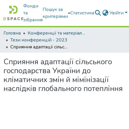
Фонди
Пошук за
та
Статистика
Увійти
критеріями
зібрання
Головна
Конференції та матеріали конференцій
Тези конференцій - 2023
Сприяння адаптації сільського господарства України до кліматичних змін й мімінізації наслідків глобального потепління
Сприяння адаптації сільського
господарства України до
кліматичних змін й мімінізації
наслідків глобального потепління