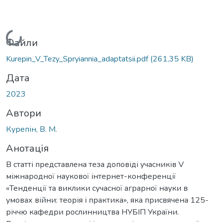
Вантажиться...
Файли
Kurepin_V_Tezy_Spryiannia_adaptatsii.pdf
(261,35 KB)
Дата
2023
Автори
Курепін, В. М.
Анотація
В статті представлена теза доповіді учасників V
міжнародної наукової інтернет-конференції
«Тенденції та виклики сучасної аграрної науки в
умовах війни: теорія і практика», яка присвячена 125-
річчю кафедри рослинництва НУБІП України.