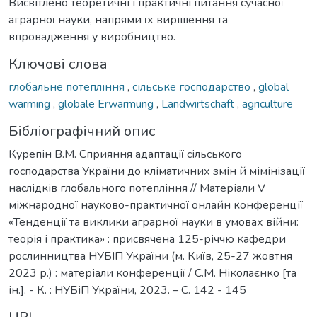
Висвітлено теоретичні і практичні питання сучасної
аграрної науки, напрями їх вирішення та
впровадження у виробництво.
Ключові слова
глобальне потепління
,
сільське господарство
,
global
warming
,
globale Erwärmung
,
Landwirtschaft
,
agriculture
Бібліографічний опис
Курепін В.М. Сприяння адаптації сільського
господарства України до кліматичних змін й мімінізації
наслідків глобального потепління // Матеріали V
міжнародної науково-практичної онлайн конференції
«Тенденції та виклики аграрної науки в умовах війни:
теорія і практика» : присвячена 125-річчю кафедри
рослинництва НУБІП України (м. Київ, 25-27 жовтня
2023 р.) : матеріали конференції / С.М. Ніколаєнко [та
ін.]. - К. : НУБіП України, 2023. – С. 142 - 145