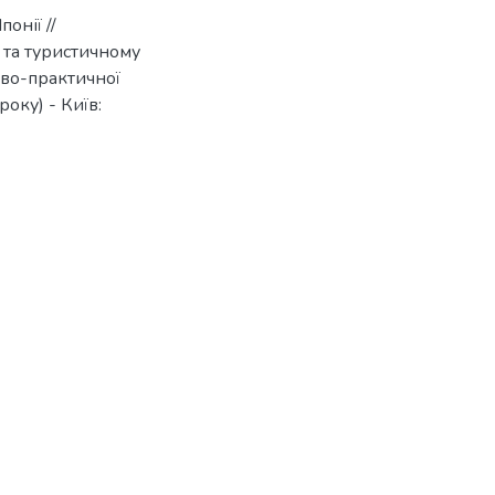
онії //
 та туристичному
ово-практичної
оку) - Київ: