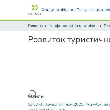
Фонди та зібрання
Пошук за критері
Головна
Конференції та матеріали конференцій
Тез
Розвиток туристично
Вантажиться...
Файли
Spidchuk_Kovalchuk_Tezy_2025_Rozvytok_tury