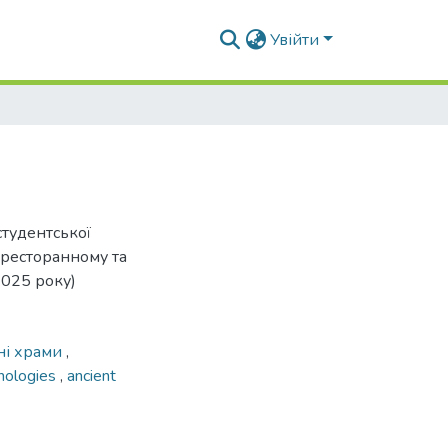
Увійти
студентської
-ресторанному та
2025 року)
ні храми
,
nologies
,
ancient