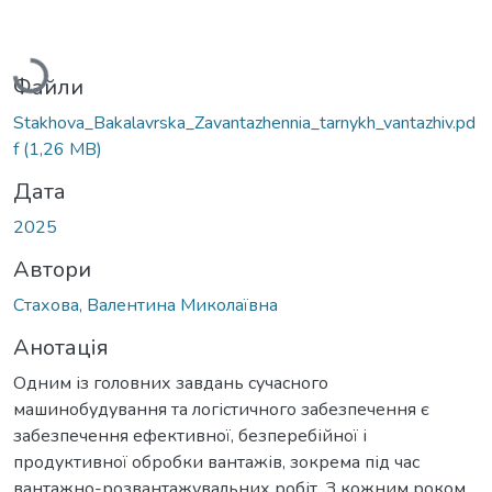
Вантажиться...
Файли
Stakhova_Bakalavrska_Zavantazhennia_tarnykh_vantazhiv.pd
f
(1,26 MB)
Дата
2025
Автори
Стахова, Валентина Миколаївна
Анотація
Одним із головних завдань сучасного
машинобудування та логістичного забезпечення є
забезпечення ефективної, безперебійної і
продуктивної обробки вантажів, зокрема під час
вантажно-розвантажувальних робіт. З кожним роком