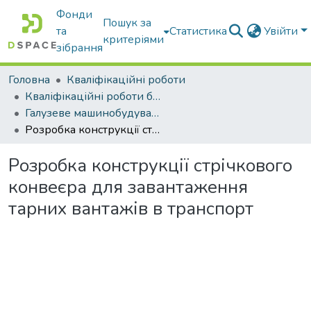
Фонди
Пошук за
та
Статистика
Увійти
критеріями
зібрання
Головна
Кваліфікаційні роботи
Кваліфікаційні роботи бакалаврів
Галузеве машинобудування
Розробка конструкції стрічкового конвеєра для завантаження тарних вантажів в транспорт
Розробка конструкції стрічкового
конвеєра для завантаження
тарних вантажів в транспорт