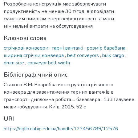
Розроблена конструкція має забезпечувати
продуктивність не менше 30 т/год, відповідати
сучасним вимогам енергоефективності та мати
мінімальні витрати на обслуговування.
Ключові слова
стрічкові конвеєри
,
тарні вантажі
,
розмір барабана
,
ширина стрічки конвеєра
,
belt conveyors
,
bulk cargo
,
drum size
,
conveyor belt width
Бібліографічний опис
Стахова В.М. Розробка конструкції стрічкового
конвеєра для завантаження тарних вантажів в
транспорт : дипломна робота ... бакалавра : 133 Галузеве
машинобудування. Київ, 2025. 52 с.
URI
https://dglib.nubip.edu.ua/handle/123456789/12576