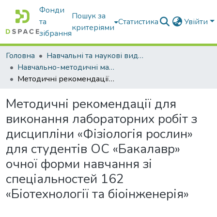
Фонди
Пошук за
та
Статистика
Увійти
критеріями
зібрання
Головна
Навчальні та наукові видання
Навчально-методичні матеріали
Методичні рекомендації для виконання лабораторних робіт з дисципліни «Фізіологія рослин» для студентів ОС «Бакалавр» очної форми навчання зі спеціальностей 162 «Біотехнології та біоінженерія»
Методичні рекомендації для
виконання лабораторних робіт з
дисципліни «Фізіологія рослин»
для студентів ОС «Бакалавр»
очної форми навчання зі
спеціальностей 162
«Біотехнології та біоінженерія»