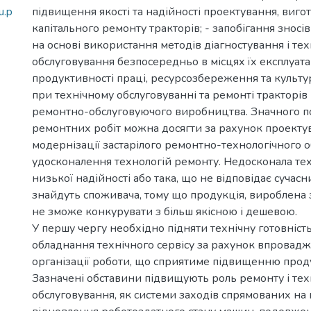
u.p
підвищення якості та надійності проектування, виго
капітального ремонту тракторів; - запобігання зносів
на основі використання методів діагностування і тех
обслуговування безпосередньо в місцях їх експлуатац
продуктивності праці, ресурсозбереження та культ
при технічному обслуговуванні та ремонті тракторів 
ремонтно-обслуговуючого виробництва. Значного п
ремонтних робіт можна досягти за рахунок проекту
модернізації застарілого ремонтно-технологічного 
удосконалення технологій ремонту. Недосконала техн
низької надійності або така, що не відповідає сучас
знайдуть споживача, тому що продукція, вироблена з
не зможе конкурувати з більш якісною і дешевою.
У першу чергу необхідно підняти технічну готовність
обладнання технічного сервісу за рахунок впрова
організації роботи, що сприятиме підвищенню проду
Зазначені обставини підвищують роль ремонту і тех
обслуговування, як системи заходів спрямованих на 