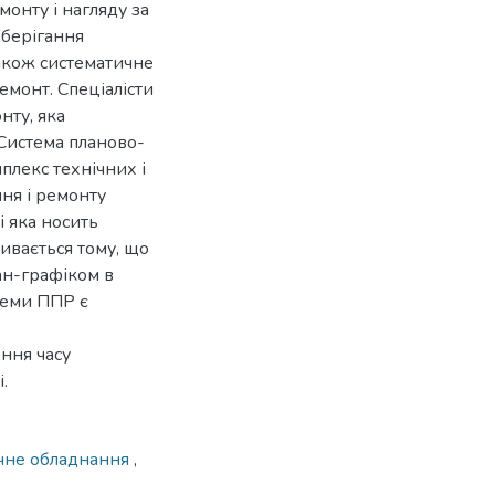
монту і нагляду за
зберігання
також систематичне
емонт. Спеціалісти
нту, яка
Система планово-
лекс технічних і
ння і ремонту
і яка носить
ивається тому, що
лан-графіком в
теми ППР є
ння часу
.
чне обладнання
,