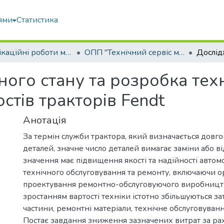
ями
Статистика
Кваліфікаційні роботи магістрів
ОПП "Технічний сервіс машин та обладнання сільськогосподарського виробництва"
ого стану та розробка тех
стів тракторів Fendt
Анотація
За термін служби трактора, який визначається довго
деталей, значне число деталей вимагає заміни або в
значення має підвищення якості та надійності автомоб
технічного обслуговування та ремонту, включаючи о
проектування ремонтно-обслуговуючого виробництв
зростанням вартості техніки істотно збільшуються за
частини, ремонтні матеріали, технічне обслуговуванн
Постає завдання зниження зазначених витрат за рах