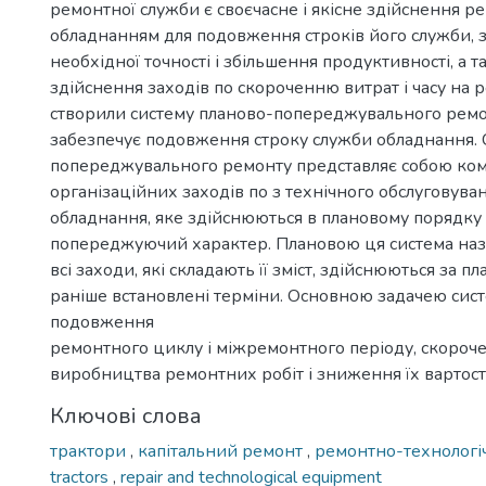
ремонтної служби є своєчасне і якісне здійснення ре
обладнанням для подовження строків його служби, 
необхідної точності і збільшення продуктивності, а 
здійснення заходів по скороченню витрат і часу на р
створили систему планово-попереджувального ремо
забезпечує подовження строку служби обладнання. 
попереджувального ремонту представляє собою комп
організаційних заходів по з технічного обслуговува
обладнання, яке здійснюються в плановому порядку 
попереджуючий характер. Плановою ця система наз
всі заходи, які складають її зміст, здійснюються за п
раніше встановлені терміни. Основною задачею сис
подовження
ремонтного циклу і міжремонтного періоду, скороче
виробництва ремонтних робіт і зниження їх вартості
Ключові слова
трактори
,
капітальний ремонт
,
ремонтно-технологі
tractors
,
repair and technological equipment