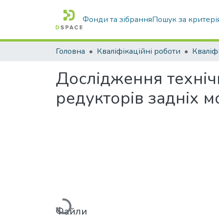
Фонди та зібрання
Пошук за критері
Головна
Кваліфікаційні роботи
Дослідження технічн
редукторів задніх мо
Файли