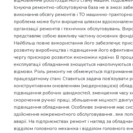
відновлення роботоздатного стану машин, подовженн
Існуюча ремонтно-обслуговуюча база не в змозі заб
виконання обсягу ремонтів і ТО машинно-тракторно
проблема може бути вирішена шляхом вдосконаленн
організації ремонтів і технічних обслуговувань. Ви
представляє собою важливу частину основних фонді
Найбільш повне використання його забезпечує прис
розвитку виробництва і підвищення його ефективнос
чергу прискорю розвиток економіки країни. В проце
експлуатації обладнання зношується накопичуються
відмови. Роль ремонту не обмежується підтримання
працездатному стані. Ставиться задача пов’язувати 
конструктивним оновленням (модернізацією) облад
підвищення робочих швидкостей, зменшення часу хо
скорочення ручної праці, збільшення міцності двигу
підвищення обладнання. Особливе значення має си
здійснення міжремонтного обслуговування , яке по
аварії. На підприємствах ремонт і нагляд за обладн
відділом головного механіка і відділом головного е