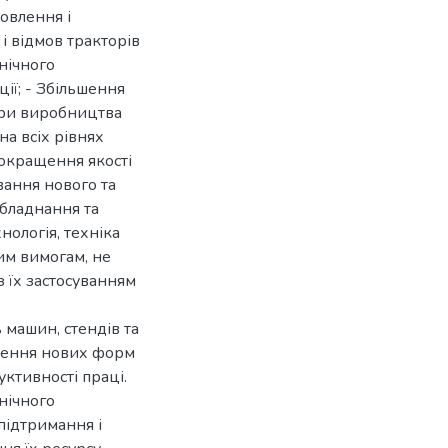
товлення і
 і відмов тракторів
нічного
ії; - Збільшення
ури виробництва
на всіх рівнях
окращення якості
вання нового та
обладнання та
ологія, техніка
ним вимогам, не
 їх застосуванням
 машин, стендів та
дження нових форм
ктивності праці.
нічного
підтримання і