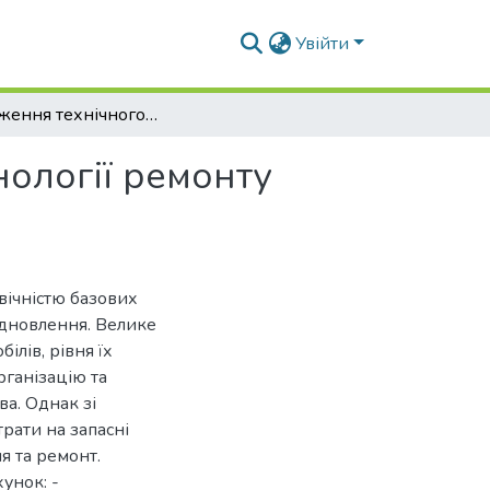
Увійти
Дослідження технічного стану та розробка технології ремонту редукторів задніх мостів тракторів Fendt
нології ремонту
вічністю базових
ідновлення. Велике
ілів, рівня їх
рганізацію та
а. Однак зі
трати на запасні
я та ремонт.
унок: -