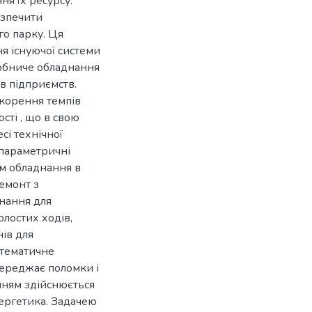
я їх ресурсу.
езпечити
го парку. Ця
я існуючої системи
робниче обладнання
в підприємств.
корення темпів
ті , що в свою
сі технічної
 параметричні
м обладнання в
ремонт з
нання для
лостих ходів,
нів для
стематичне
переджає поломки і
анням здійснюється
нергетика. Задачею