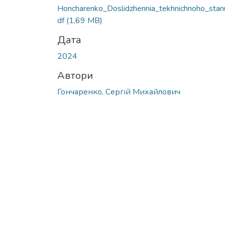
Вантажиться...
Honcharenko_Doslidzhennia_tekhnichnoho_stan
df
(1,69 MB)
Дата
2024
Автори
Гончаренко, Сергій Михайлович