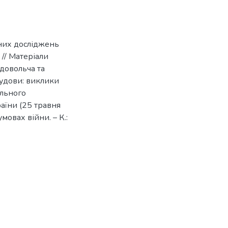
чних досліджень
 // Матеріали
довольча та
будови: виклики
ального
аїни (25 травня
умовах війни. – К.: