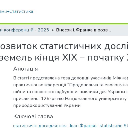
ями
Статистика
и конференцій - 2023
Внесок і. Франка в розвиток статистичних досліджень західноукраїнських земель кінця XIX – початку XX ст.
розвиток статистичних дос
земель кінця XIX – початку 
Анотація
В статті представлена теза доповіді учасників Міжн
практичної конференції "Продовольча та екологічна
війни та повоєнної відбудови: виклики для України та
присвяченої 125-річчю Національного університету б
природокористування України.
Ключові слова
статистичні дослідження
,
Іван Франко
,
statistische S