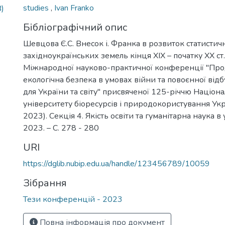
studies
,
Ivan Franko
)
Бібліографічний опис
Шевцова Є.С. Внесок і. Франка в розвиток статисти
західноукраїнських земель кінця XIX – початку XX ст.
Міжнародної науково-практичної конференції "Про
екологічна безпека в умовах війни та повоєнної від
для України та світу" присвяченої 125-річчю Націон
університету біоресурсів і природокористування Укр
2023). Секція 4. Якість освіти та гуманітарна наука в 
2023. – С. 278 - 280
URI
https://dglib.nubip.edu.ua/handle/123456789/10059
Зібрання
Тези конференцій - 2023
Повна інформація про документ