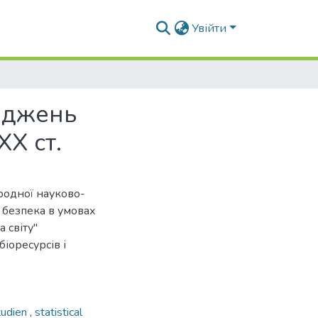
Увійти
ліджень
XX ст.
ародної науково-
 безпека в умовах
 світу"
іоресурсів і
tudien
,
statistical