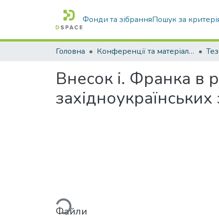
Фонди та зібрання
Пошук за критері
Головна
Конференції та матеріали конференцій
Тез
Внесок і. Франка в 
західноукраїнських 
Вантажиться...
Файли