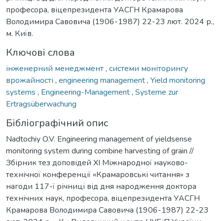
професора, віцепрезидента УАСГН Крамарова
Володимира Савовича (1906-1987) 22-23 лют. 2024 р.,
м. Київ.
Ключові слова
інженерний менеджмент
,
системи моніторингу
врожайності
,
engineering management
,
Yield monitoring
systems
,
Engineering-Management
,
Systeme zur
Ertragsüberwachung
Бібліографічний опис
Nadtochiy O.V. Engineering management of yieldsense
monitoring system during combine harvesting of grain //
Збірник тез доповідей ХI Міжнародної науково-
технічної конференції «Крамаровські читання» з
нагоди 117-ї річниці від дня народження доктора
технічних наук, професора, віцепрезидента УАСГН
Крамарова Володимира Савовича (1906-1987) 22-23