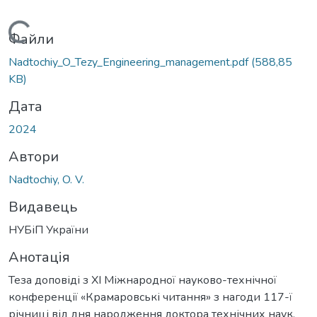
Вантажиться...
Файли
Nadtochiy_O_Tezy_Engineering_management.pdf
(588,85
KB)
Дата
2024
Автори
Nadtochiy, O. V.
Видавець
НУБіП України
Анотація
Теза доповіді з ХІ Міжнародної науково-технічної
конференції «Крамаровські читання» з нагоди 117-ї
річниці від дня народження доктора технічних наук,