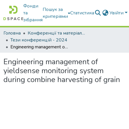
Фонди
Пошук за
та
Статистика
Увійти
критеріями
зібрання
Головна
Конференції та матеріали конференцій
Тези конференцій - 2024
Engineering management of yieldsense monitoring system during combine harvesting of grain
Engineering management of
yieldsense monitoring system
during combine harvesting of grain