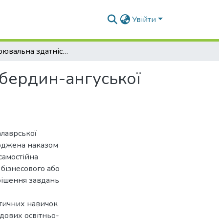
Увійти
Відтворювальна здатність та молочність корів абердин-ангуської породи
абердин-ангуської
алаврської
ерджена наказом
самостійна
 бізнесового або
рішення завдань
ктичних навичок
адових освітньо-