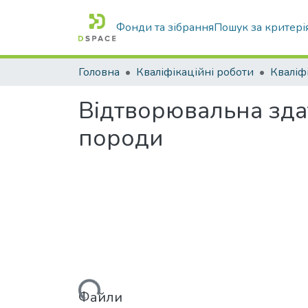
Фонди та зібрання
Пошук за критері
Головна
Кваліфікаційні роботи
Відтворювальна здат
породи
Вантажиться...
Файли