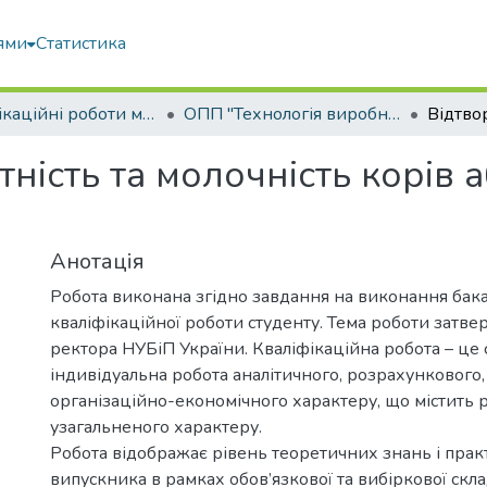
ями
Статистика
Кваліфікаційні роботи магістрів
ОПП "Технологія виробництва і переробки продукції тваринництва"
ність та молочність корів 
Анотація
Робота виконана згідно завдання на виконання бак
кваліфікаційної роботи студенту. Тема роботи затв
ректора НУБіП України. Кваліфікаційна робота – це 
індивідуальна робота аналітичного, розрахункового,
організаційно-економічного характеру, що містить 
узагальненого характеру.
Робота відображає рівень теоретичних знань і пра
випускника в рамках обов’язкової та вибіркової скл