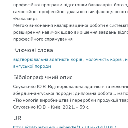
професійної програми підготовки бакалаврів, його з
самостійної професійної діяльності як фахівця освіт
«Бакалавр».
Метою виконання кваліфікаційної роботи є системат
розширення навичок щодо вирішення завдань відп
професійного спрямування.
Ключові слова
відтворювальна здатність корів
,
молочність корів
,
к
ангуської породи
Бібліографічний опис
Слухаєнко Ю.В. Відтворювальна здатність та молочні
абердин-ангуської породи : дипломна робота ... магіс
«Технологія виробництва і переробки продукції тва
Слухаєнко Ю.В. - Київ, 2021. – 59 с.
URI
https://dglib.nubip.edu.ua/handle/123456789/1097