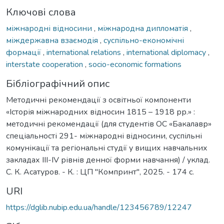
Ключові слова
міжнародні відносини
,
міжнародна дипломатія
,
міждержавна взаємодія
,
суспільно-економічні
формації
,
international relations
,
international diplomacy
,
interstate cooperation
,
socio-economic formations
Бібліографічний опис
Методичні рекомендації з освітньої компоненти
«Історія міжнародних відносин 1815 – 1918 рр.» :
методичні рекомендації (для студентів ОС «Бакалавр»
спеціальності 291- міжнародні відносини, суспільні
комунікації та регіональні студії у вищих навчальних
закладах ІІІ-ІV рівнів денної форми навчання) / уклад.
С. К. Асатуров. - К. : ЦП "Компринт", 2025. - 174 с.
URI
https://dglib.nubip.edu.ua/handle/123456789/12247