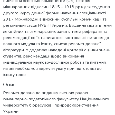
вивчення освітньої компоненти (ОК) «Історія
міжнародних відносин 1815 – 1918 рр.» для студентів
другого курсу денної форми навчання спеціальності
291 - Міжнародні відносини, суспільні комунікації та
регіональні студії НУБіП України. Видання містить теми
лекційних та семінарських занять, теми рефератів та
рекомендації по їх написанню, контрольні питання до
кожного модуля та іспиту, список рекомендованої
літератури. У додатках наведені критерії оцінки знань
студентів, рекомендації щодо виконання
індивідуальної науково-дослідної роботи та питання,
на які необхідно звернути увагу при підготовці до
іспиту тощо.
Опис
Рекомендовано до видання вченою радою
гуманітарно-педагогічного факультету Національного
університету біоресурсів і природокористування
України