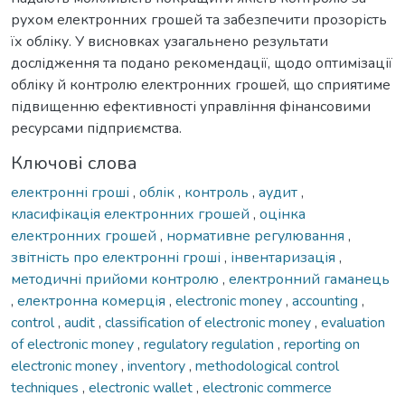
рухом електронних грошей та забезпечити прозорість
їх обліку. У висновках узагальнено результати
дослідження та подано рекомендації, щодо оптимізації
обліку й контролю електронних грошей, що сприятиме
підвищенню ефективності управління фінансовими
ресурсами підприємства.
Ключові слова
електронні гроші
,
облік
,
контроль
,
аудит
,
класифікація електронних грошей
,
оцінка
електронних грошей
,
нормативне регулювання
,
звітність про електронні гроші
,
інвентаризація
,
методичні прийоми контролю
,
електронний гаманець
,
електронна комерція
,
electronic money
,
accounting
,
control
,
audit
,
classification of electronic money
,
evaluation
of electronic money
,
regulatory regulation
,
reporting on
electronic money
,
inventory
,
methodological control
techniques
,
electronic wallet
,
electronic commerce