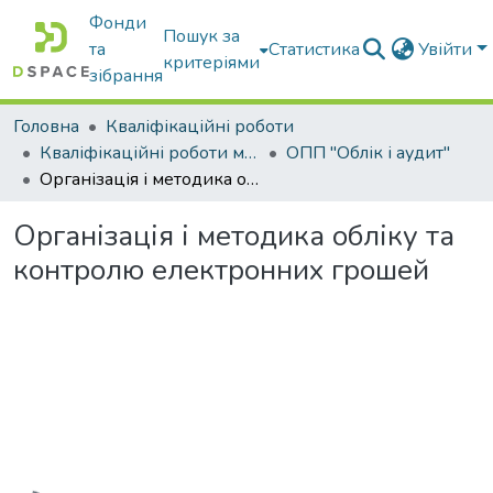
Фонди
Пошук за
та
Статистика
Увійти
критеріями
зібрання
Головна
Кваліфікаційні роботи
Кваліфікаційні роботи магістрів
ОПП "Облік і аудит"
Організація і методика обліку та контролю електронних грошей
Організація і методика обліку та
контролю електронних грошей
Вантажиться...