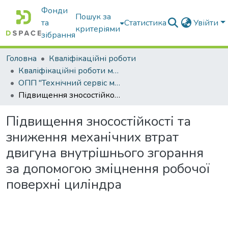
Фонди
Пошук за
та
Статистика
Увійти
критеріями
зібрання
Головна
Кваліфікаційні роботи
Кваліфікаційні роботи магістрів
ОПП "Технічний сервіс машин та обладнання сільськогосподарського виробництва"
Підвищення зносостійкості та зниження механічних втрат двигуна внутрішнього згорання за допомогою зміцнення робочої поверхні циліндра
Підвищення зносостійкості та
зниження механічних втрат
двигуна внутрішнього згорання
за допомогою зміцнення робочої
поверхні циліндра