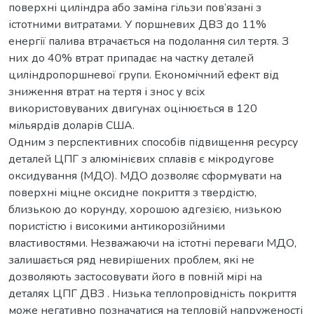
поверхні циліндра або заміна гільзи пов’язані з
істотними витратами. У поршневих ДВЗ до 11%
енергії палива втрачається на подолання сил тертя. З
них до 40% втрат припадає на частку деталей
циліндропоршневої групи. Економічний ефект від
зниження втрат на тертя і знос у всіх
використовуваних двигунах оцінюється в 120
мільярдів доларів США.
Одним з перспективних способів підвищення ресурсу
деталей ЦПГ з алюмінієвих сплавів є мікродугове
оксидування (МДО). МДО дозволяє сформувати на
поверхні міцне оксидне покриття з твердістю,
близькою до корунду, хорошою адгезією, низькою
пористістю і високими антикорозійними
властивостями. Незважаючи на істотні переваги МДО,
залишається ряд невирішених проблем, які не
дозволяють застосовувати його в повній мірі на
деталях ЦПГ ДВЗ . Низька теплопровідність покриття
може негативно позначатися на тепловій напруженості