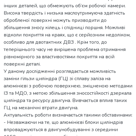
інших деталей, що обмежують об’єм робочої камери.
Висока твердість і низька маслоутримуюча здатність
обробленої поверхні можуть призводити до
збільшення зносу кілець і спідниці поршня. Можливі
відколи покриття на краях, що є серйозним недоліком,
особливо для двотактних ДВЗ . Крім того, до
теперішнього часу не вирішена проблема отримання
рівномірного за властивостями покриття на всій
поверхні деталі.
У даному дослідженні розглядається можливість
заміни гільзи циліндра (ГЦ) зі сплаву заліза на
алюмінієві з робочою поверхнею, зміцненою методами
ІЗ та МДО, з метою збільшення зносостійкості дзеркала
циліндра та ресурсу двигуна. Вивчається вплив таких
ГЦ на механічні втрати двигуна.
Актуальність роботи визначається такими обставинами:
- Незважаючи на те, що алюмінієві блоки циліндрів
впроваджуються в двигунобудуванні з середини