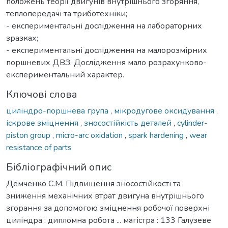
положень теорії двигунів внутрішнього згоряння,
теплопередачі та триботехніки;
- експериментальні дослідження на лабораторних
зразках;
- експериментальні дослідження на малорозмірних
поршневих ДВЗ. Дослідження мало розрахунково-
експериментальний характер.
Ключові слова
циліндро-поршнева група
,
мікродугове оксидування
,
іскрове зміцнення
,
зносостійкість деталей
,
cylinder-
piston group
,
micro-arc oxidation
,
spark hardening
,
wear
resistance of parts
Бібліографічний опис
Демченко С.М. Підвищення зносостійкості та
зниження механічних втрат двигуна внутрішнього
згорання за допомогою зміцнення робочої поверхні
циліндра : дипломна робота ... магістра : 133 Галузеве