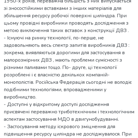
1950-х років, переважна більшість з них випускається
зі зносостійкими вставками з інших матеріалів для
збільшення ресурсу робочої поверхні циліндра. При
цьому провідні виробники проводять дослідження з
метою виключення таких вставок з конструкції ДВЗ .
- Існуючі на ринку технології, по-перше, не
задовольняють весь спектр запитів виробників ДВЗ :
зокрема, виявляються дорогими для застосування в
малорозмірних ДВЗ , мають проблеми сумісності з
різними паливами тощо. По- друге, ці технології
розроблені і є власністю декількох компаній-
монополістів. Російська Федерація сьогодні не володіє
подібними технологіями, впровадженими у
виробництво.
- Доступні у відкритому доступі дослідження
присвячені переважно триботехнічним і технологічним
аспектам застосування МДО в двигунобудуванні.
- Застосування методу іскрового зміцнення для
підвищення ресурсу циліндра не досліджувалося. При