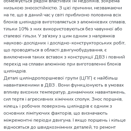
обмежується рядом властивих їм недоліків, зокрема
низькою зносостійкістю. З цієї причини, незважаючи
на те, що в даний час у світі приблизно половина всіх
блоків циліндрів виготовляється з алюмінієвих сплавів,
тільки 10% з них використовуються без чавунної або
сталевої гільзи. У зв’язку з цим одним з напрямків
науково-дослідних і дослідно-конструкторських робіт,
що проводяться в області двигунобудування, є
виключення таких вставок з конструкції ДВЗ і повний
перехід на сплави алюмінію при виготовленні блоків
циліндрів.
Деталі циліндропоршневої групи (ЦПГ) є найбільш
навантаженими в ДВЗ . Вони функціонують в умовах
впливу високих температур, динамічних навантажень,
сил тертя і агресивних хімічних сполук. Знос поршнів,
кілець і робочих поверхонь циліндрів є одним з
основних лімітуючих факторів, що визначають
міжремонтні періоди двигуна. І якщо поршень і кільце
відносяться до швидкознімних деталей, то ремонт