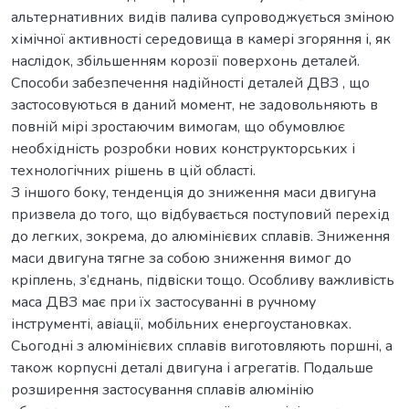
альтернативних видів палива супроводжується зміною
хімічної активності середовища в камері згоряння і, як
наслідок, збільшенням корозії поверхонь деталей.
Способи забезпечення надійності деталей ДВЗ , що
застосовуються в даний момент, не задовольняють в
повній мірі зростаючим вимогам, що обумовлює
необхідність розробки нових конструкторських і
технологічних рішень в цій області.
З іншого боку, тенденція до зниження маси двигуна
призвела до того, що відбувається поступовий перехід
до легких, зокрема, до алюмінієвих сплавів. Зниження
маси двигуна тягне за собою зниження вимог до
кріплень, з’єднань, підвіски тощо. Особливу важливість
маса ДВЗ має при їх застосуванні в ручному
інструменті, авіації, мобільних енергоустановках.
Сьогодні з алюмінієвих сплавів виготовляють поршні, а
також корпусні деталі двигуна і агрегатів. Подальше
розширення застосування сплавів алюмінію