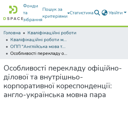
Фонди
Пошук за
та
Статистика
Увійти
критеріями
зібрання
Головна
Кваліфікаційні роботи
Кваліфікаційні роботи магістрів
ОПП "Англійська мова та друга іноземна мова"
Особливості перекладу офіційно-ділової та внутрішньо-корпоративної кореспонденції: англо-українська мовна пара
Особливості перекладу офіційно-
ділової та внутрішньо-
корпоративної кореспонденції:
англо-українська мовна пара