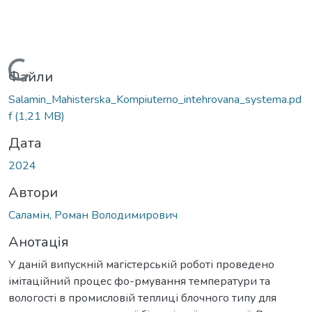
Вантажиться...
Файли
Salamin_Mahisterska_Kompiuterno_intehrovana_systema.pd
f
(1,21 MB)
Дата
2024
Автори
Саламін, Роман Володимирович
Анотація
У даній випускній магістерській роботі проведено
імітаційний процес фо-рмування температури та
вологості в промисловій теплиці блочного типу для