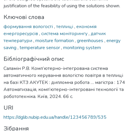
justification of the feasibility of using the solutions shown.
Ключові слова
формування вологості
,
теплиці
,
економія
енергоресурсів
,
система моніторингу
,
датчик
температури
,
moisture formation
,
greenhouses
,
energy
saving
,
temperature sensor
,
monitoring system
Бібліографічний опис
Саламін Р.В. Комп’ютерно-інтегрована система
автоматичного керування вологістю повітря в теплиці
на базі КТЗ АКУТЕК : дипломна робота … магістра : 174
Автоматизація, комп’ютерно-інтегровані технології та
робототехніка. Київ, 2024. 66 с.
URI
https://dglib.nubip.edu.ua/handle/123456789/535
Зібрання