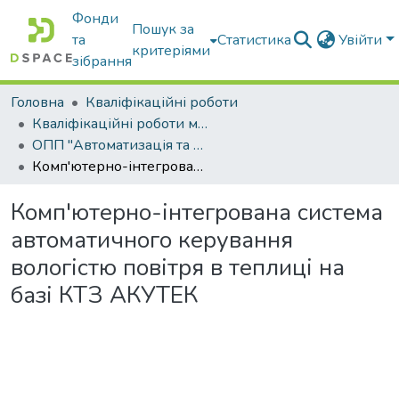
Фонди
Пошук за
та
Статистика
Увійти
критеріями
зібрання
Головна
Кваліфікаційні роботи
Кваліфікаційні роботи магістрів
ОПП "Автоматизація та комп’ютерно-інтегровані технології"
Комп'ютерно-інтегрована система автоматичного керування вологістю повітря в теплиці на базі КТЗ АКУТЕК
Комп'ютерно-інтегрована система
автоматичного керування
вологістю повітря в теплиці на
базі КТЗ АКУТЕК