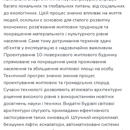
багато локальних та глобальних питань: від соціальних
до екологічних. Цей процес значно впливає на життя
людей, оскільки є основою для сталого розвитку
економіки, розв’язання житлових труднощів та
покращення матеріального і культурного рівня
населення. Саме тому дотримання термінів здачі
об’єктів у експлуатацію є надзвичайно важливим.
Проектування 10-поверхового житлового будинку
спрямоване на покращення умов проживання
населення та збільшення житлової площі на особу.
Технічний прогрес значно змінив процес
проектування житлових та громадських споруд.
Сучасні технології дозволяють втілювати архітектурні
рішення високого рівня з використанням новітніх
досягнень науки і техніки. Видатні будівлі світової
архітектури слугують прикладами ефективного
застосування таких інновацій. Штучний мікроклімат,
безшумні ліфти, ескалатори, автоматизовані системи