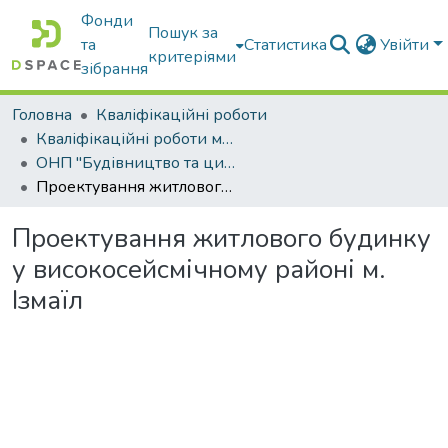
Фонди
Пошук за
та
Статистика
Увійти
критеріями
зібрання
Головна
Кваліфікаційні роботи
Кваліфікаційні роботи магістрів
ОНП "Будівництво та цивільна інженерія"
Проектування житлового будинку у високосейсмічному районі м. Ізмаїл
Проектування житлового будинку
у високосейсмічному районі м.
Ізмаїл