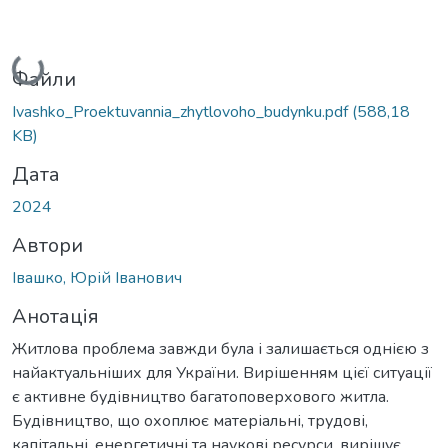
Вантажиться...
Файли
Ivashko_Proektuvannia_zhytlovoho_budynku.pdf
(588,18
KB)
Дата
2024
Автори
Івашко, Юрій Іванович
Анотація
Житлова проблема завжди була і залишається однією з
найактуальніших для України. Вирішенням цієї ситуації
є активне будівництво багатоповерхового житла.
Будівництво, що охоплює матеріальні, трудові,
капітальні, енергетичні та наукові ресурси, вирішує