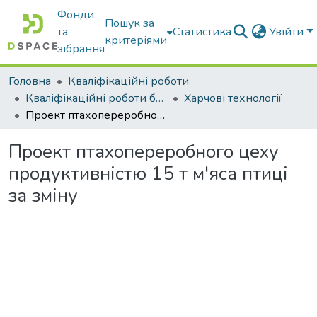
Фонди
Пошук за
та
Статистика
Увійти
критеріями
зібрання
Головна
Кваліфікаційні роботи
Кваліфікаційні роботи бакалаврів
Харчові технології
Проект птахопереробного цеху продуктивністю 15 т м'яса птиці за зміну
Проект птахопереробного цеху
продуктивністю 15 т м'яса птиці
за зміну