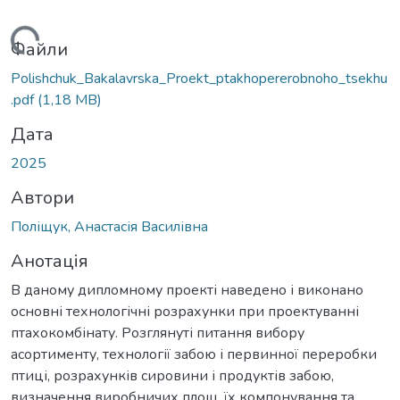
антажиться...
Файли
Polishchuk_Bakalavrska_Proekt_ptakhopererobnoho_tsekhu
.pdf
(1,18 MB)
Дата
2025
Автори
Поліщук, Анастасія Василівна
Анотація
В даному дипломному проекті наведено і виконано
основні технологічні розрахунки при проектуванні
птахокомбінату. Розглянуті питання вибору
асортименту, технології забою і первинної переробки
птиці, розрахунків сировини і продуктів забою,
визначення виробничих площ, їх компонування та