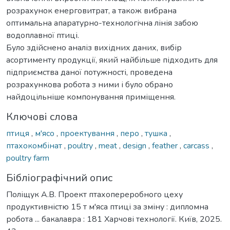
розрахунок енерговитрат, а також вибрана
оптимальна апаратурно-технологічна лінія забою
водоплавної птиці.
Було здійснено аналіз вихідних даних, вибір
асортименту продукції, який найбільше підходить для
підприємства даної потужності, проведена
розрахункова робота з ними і було обрано
найдоцільніше компонування приміщення.
Ключові слова
птиця
,
м'ясо
,
проектування
,
перо
,
тушка
,
птахокомбінат
,
poultry
,
meat
,
design
,
feather
,
carcass
,
poultry farm
Бібліографічний опис
Поліщук А.В. Проект птахопереробного цеху
продуктивністю 15 т м'яса птиці за зміну : дипломна
робота ... бакалавра : 181 Харчові технології. Київ, 2025.