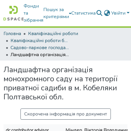
Фонди
Пошук за
та
Статистика
Увійти
критеріями
зібрання
Головна
Кваліфікаційні роботи
Кваліфікаційні роботи бакалаврів
Садово-паркове господарство
Ландшафтна організація монохромного саду на території приватної садиби в м. Кобеляки Полтавської обл.
Ландшафтна організація
монохромного саду на території
приватної садиби в м. Кобеляки
Полтавської обл.
Скорочена інформація про документ
dc.contributor.advisor
Міндер, Вікторія Володимир