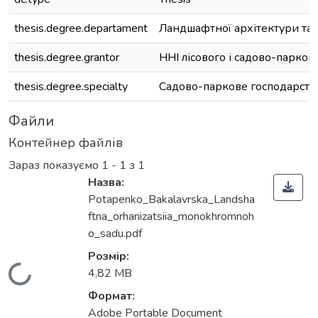
thesis.degree.departament
Ландшафтної архітектури та
thesis.degree.grantor
ННІ лісового і садово-парков
thesis.degree.specialty
Садово-паркове господарств
Файли
Контейнер файлів
Зараз показуємо
1 - 1 з 1
Назва:
Potapenko_Bakalavrska_Landsha
ftna_orhanizatsiia_monokhromnoh
o_sadu.pdf
Розмір:
Вантажиться...
4,82 MB
Формат:
Adobe Portable Document