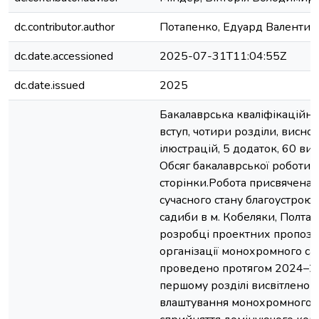
dc.contributor.author
Потапенко, Едуард Валентин
dc.date.accessioned
2025-07-31T11:04:55Z
dc.date.issued
2025
Бакалаврська кваліфікаційна
вступ, чотири розділи, висно
ілюстрацій, 5 додаток, 60 в
Обсяг бакалаврської роботи 
сторінки.Робота присвячена
сучасного стану благоустрою 
садиби в м. Кобеляки, Полтавс
розробці проектних пропоз
організації монохромного са
проведено протягом 2024–20
першому розділі висвітлено о
влаштування монохромного с