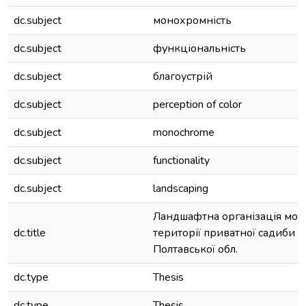
dc.subject
монохромність
dc.subject
функціональність
dc.subject
благоустрій
dc.subject
perception of color
dc.subject
monochrome
dc.subject
functionality
dc.subject
landscaping
Ландшафтна організація мон
dc.title
території приватної садиби в
Полтавської обл.
dc.type
Thesis
dc.type
Thesis