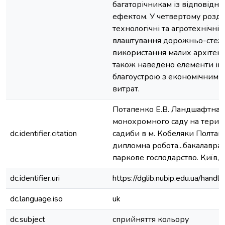
багаторічникам із відповід
ефектом. У четвертому розді
технологічні та агротехнічні 
влаштування дорожньо-стежк
використання малих архітек
також наведено елементи і
благоустрою з економічним 
витрат.
Потапенко Е.В. Ландшафтна о
монохромного саду на терито
dc.identifier.citation
садиби в м. Кобеляки Полтавсь
дипломна робота...бакалавра:
паркове господарство. Київ, 2
dc.identifier.uri
https://dglib.nubip.edu.ua/ha
dc.language.iso
uk
dc.subject
сприйняття кольору