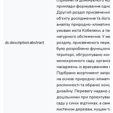
сприйняття домінуючого кол
приклади формування одноко
Другий розділ присвячений 
об’єкту дослідження та його
аналізу природно-кліматични
умовам міста Кобеляки, а так
натурного обстеження. У меж
dc.description.abstract
розділу, присвяченого перед
було розроблено функціонал
території, обґрунтувано кон
монохромного саду, організа
насаджень із врахуванням п
Підібрано асортимент запро
на основі природно-кліматич
рослинності та обраної конц
дизайну. Перевагу надано ро
доцільними при проектуван
саду у синіх відтінках, а саме
листяним деревам, кущам та 