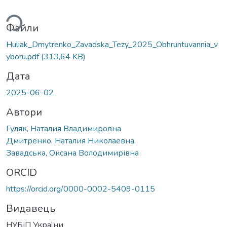
ься...
Файли
Huliak_Dmytrenko_Zavadska_Tezy_2025_Obhruntuvannia_v
yboru.pdf
(313,64 KB)
Дата
2025-06-02
Автори
Гуляк, Наталия Владимировна
Дмитренко, Наталия Николаевна.
Завадська, Оксана Володимирівна
ORCID
https://orcid.org/0000-0002-5409-0115
Видавець
НУБіП України