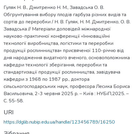
Гуляк Н. В., Дмитренко Н. М., Завадська О. В.
Обгрунтування вибору плодів гарбуза різних видів та
сортів до переробки / Н. В. Гуляк, Н. М. Дмитренко, О. В.
Завадська // Матеріали доповідей міжнародної
науково-практичної конференції «Інноваційні
технології виробництва, логістики та переробки
продукції рослинництва» присвяченої 110-річчю від
дня народження видатного вченого, основоположника
кафедри технології зберігання, переробки та
стандартизації продукції рослинництва, завідувача
кафедри з 1968 по 1987 рр., доктора
сільськогосподарських наук, професора Лесика Бориса
Васильовича, 2-3 червня 2025 р. – Київ : НУБіП,2025. –
С. 55-58.
URI
https://dglib.nubip.edu.ua/handle/123456789/16250
Зібрання