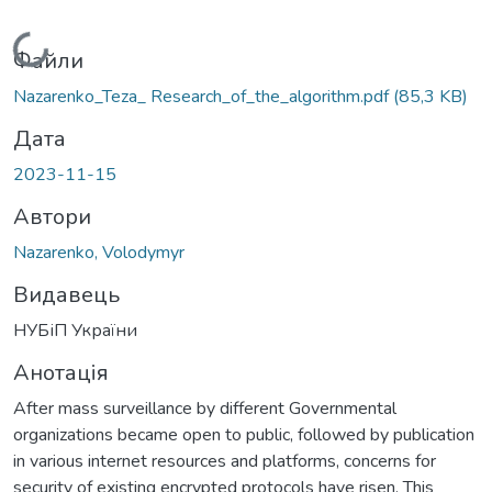
Вантажиться...
Файли
Nazarenko_Teza_ Research_of_the_algorithm.pdf
(85,3 KB)
Дата
2023-11-15
Автори
Nazarenko, Volodymyr
Видавець
НУБіП України
Анотація
After mass surveillance by different Governmental
organizations became open to public, followed by publication
in various internet resources and platforms, concerns for
security of existing encrypted protocols have risen. This