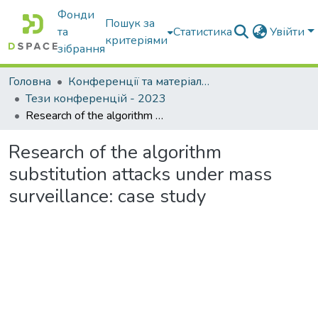
Фонди
Пошук за
та
Статистика
Увійти
критеріями
зібрання
Головна
Конференції та матеріали конференцій
Тези конференцій - 2023
Research of the algorithm substitution attacks under mass surveillance: case study
Research of the algorithm
substitution attacks under mass
surveillance: case study