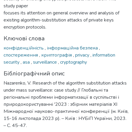
study paper
focuses its attention on general overview and analysis of
existing algorithm-substitution attacks of private keys
encryption protocols.
Ключові слова
конфіденційність
,
інформаційна безпека
,
спостереження
,
криптографія
,
privacy
,
information
security
,
asa
,
surveillance
,
cryptography
Бібліографічний опис
Nazarenko, V. Research of the algorithm substitution attacks
under mass surveillance: case study // Глобальні та
регіональні проблеми інформатизації в суспільстві і
природокористуванні '2023 : збірник матеріалів XI
Міжнародної науково-практичної конференції (м. Київ,
15-16 листопада 2023 р). – Київ : НУБіП України, 2023.
– С. 45-47.