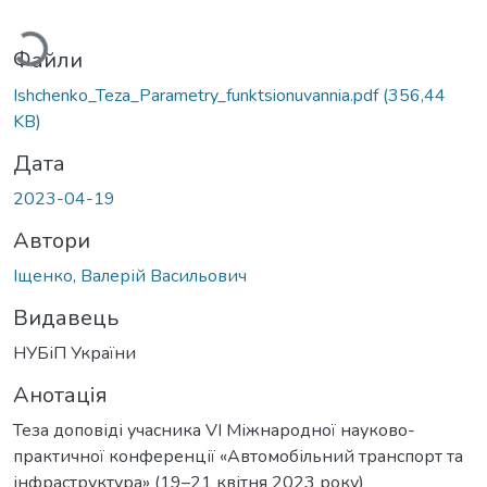
ться...
Файли
Ishchenko_Teza_Parametry_funktsionuvannia.pdf
(356,44
KB)
Дата
2023-04-19
Автори
Іщенко, Валерій Васильович
Видавець
НУБіП України
Анотація
Теза доповіді учасника VІ Міжнародної науково-
практичної конференції «Автомобільний транспорт та
інфраструктура» (19–21 квітня 2023 року)