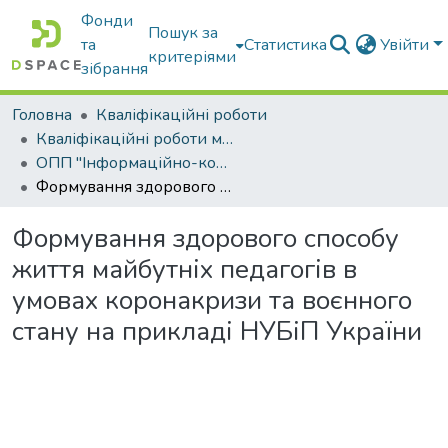
Фонди
Пошук за
та
Статистика
Увійти
критеріями
зібрання
Головна
Кваліфікаційні роботи
Кваліфікаційні роботи магістрів
ОПП "Інформаційно-комунікаційні технології в освіті"
Формування здорового способу життя майбутніх педагогів в умовах коронакризи та воєнного стану на прикладі НУБіП України
Формування здорового способу
життя майбутніх педагогів в
умовах коронакризи та воєнного
стану на прикладі НУБіП України