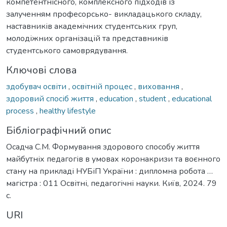
компетентнісного, комплексного підходів із
залученням професорсько- викладацького складу,
наставників академічних студентських груп,
молодіжних організацій та представників
студентського самоврядування.
Ключові слова
здобувач освіти
,
освітній процес
,
виховання
,
здоровий спосіб життя
,
education
,
student
,
educational
process
,
healthy lifestyle
Бібліографічний опис
Осадча С.М. Формування здорового способу життя
майбутніх педагогів в умовах коронакризи та воєнного
стану на прикладі НУБіП України : дипломна робота …
магістра : 011 Освітні, педагогічні науки. Київ, 2024. 79
с.
URI