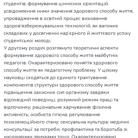
студентів, формування ціннісних орієнтацій,
усвідомлення ними значення здорового способу життя,
упровадження в освітній процес виховання
здоров’язбережувальних технологій, як вагомих
складових у досягненні кар’єрного й життєвого успіху
студентської молоді.
У другому розділі розглянуто теоретичні аспекти
формування здорового способу життя майбутніх
педагогів. Охарактеризовано поняття здорового
способу життя як педагогічну проблему. У цілому
науковці сходяться до єдиного трактування
компонентів структури здорового способу життя:
підвищення захисних сил організму завдяки
відповідній поведінці, розумний режим праці та
відпочинку; раціональне харчування; фізична
активність; особиста гігієна; регулювання
психоемоційного стану; сексуальна культура; медичні
консультації за потреби; профілактика та боротьба зі
шкідливими звичками тощо. Охарактеризовано